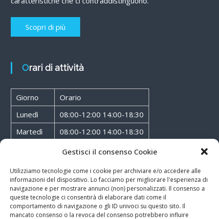
caratteristiche che ci contraddistinguono.
Scopri di più
Orari di attività
Giorno
Orario
Lunedì
08:00-12:00 14:00-18:30
Martedì
08:00-12:00 14:00-18:30
Mercoledì
08:00-12:00 14:00-18:30
Gestisci il consenso Cookie
Giovedì
08:00-12:00 14:00-18:30
Utilizziamo tecnologie come i cookie per archiviare e/o accedere alle
informazioni del dispositivo. Lo facciamo per migliorare l'esperienza di
Venerdì
08:00-12:00 14:00-18:30
navigazione e per mostrare annunci (non) personalizzati. Il consenso a
queste tecnologie ci consentirà di elaborare dati come il
Sabato
08:00-12:00
comportamento di navigazione o gli ID univoci su questo sito. Il
mancato consenso o la revoca del consenso potrebbero influire