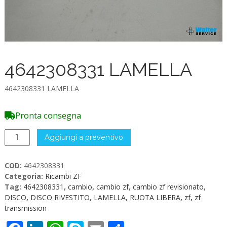
4642308331 LAMELLA
4642308331 LAMELLA
Pronta consegna
4642308331
Aggiungi a preventivo
LAMELLA
quantità
COD:
4642308331
Categoria:
Ricambi ZF
Tag:
4642308331
,
cambio
,
cambio zf
,
cambio zf revisionato
,
DISCO
,
DISCO RIVESTITO
,
LAMELLA
,
RUOTA LIBERA
,
zf
,
zf
transmission