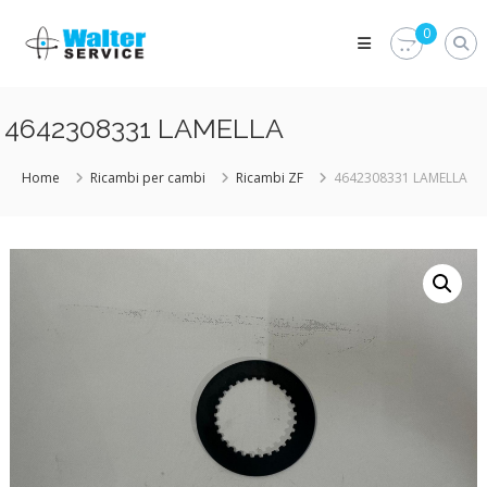
Skip
Walter
to
0
Service
content
Vuoi
proteggere
le
4642308331 LAMELLA
parti
vitali
del
Home
Ricambi per cambi
Ricambi ZF
4642308331 LAMELLA
tuo
veicolo?
Vieni
alla
Walter
Service
Srl