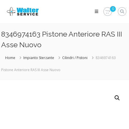
Skip
Walter
to
0
Service
content
Vuoi
proteggere
le
8346974163 Pistone Anteriore RAS III
parti
vitali
Asse Nuovo
del
tuo
veicolo?
Home
Impianto Sterzante
Cilindri / Pistoni
8346974163
Vieni
alla
Pistone Anteriore RAS III Asse Nuovo
Walter
Service
Srl