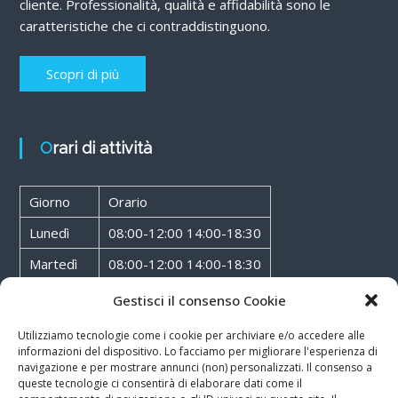
cliente. Professionalità, qualità e affidabilità sono le
caratteristiche che ci contraddistinguono.
Scopri di più
Orari di attività
Giorno
Orario
Lunedì
08:00-12:00 14:00-18:30
Martedì
08:00-12:00 14:00-18:30
Mercoledì
08:00-12:00 14:00-18:30
Gestisci il consenso Cookie
Giovedì
08:00-12:00 14:00-18:30
Utilizziamo tecnologie come i cookie per archiviare e/o accedere alle
informazioni del dispositivo. Lo facciamo per migliorare l'esperienza di
Venerdì
08:00-12:00 14:00-18:30
navigazione e per mostrare annunci (non) personalizzati. Il consenso a
queste tecnologie ci consentirà di elaborare dati come il
Sabato
08:00-12:00