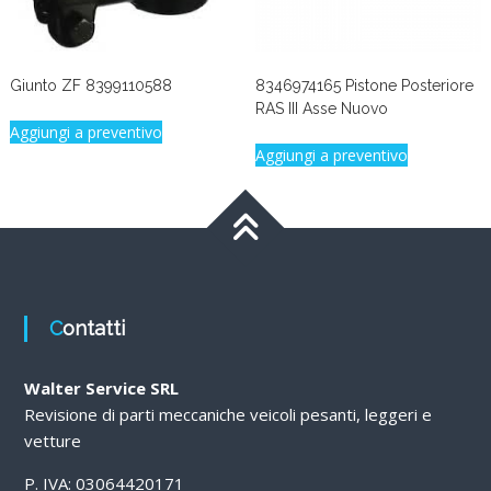
Giunto ZF 8399110588
8346974165 Pistone Posteriore
RAS III Asse Nuovo
Aggiungi a preventivo
Aggiungi a preventivo
Contatti
Walter Service SRL
Revisione di parti meccaniche veicoli pesanti, leggeri e
vetture
P. IVA: 03064420171