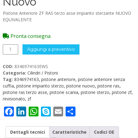
Nuovo
Pistone Anteriore ZF RAS terzo asse impianto sterzante NUOVO
EQUIVALENTE
Pronta consegna
8346974163
Aggiungi a preventivo
Pistone
Anteriore
COD:
8346974163EWS
RAS
Categoria:
Cilindri / Pistoni
III
Tag:
8346974163
,
pistone anteriore
,
pistone anteriore senza
Asse
cuffia
,
pistone impianto sterzo
,
pistone nuovo
,
pistone ras
,
Nuovo
pistone ras terzo asse
,
pistone scania
,
pistone sterzo
,
pistone zf
,
quantità
revisionato
,
zf
Facebook
LinkedIn
WhatsApp
Skype
Email
Condividi
Dettagli tecnici
Caratteristiche
Codici OE