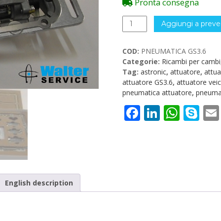
Pronta consegna
Parte
Aggiungi a preve
Pneumatica
Attuatore
COD:
PNEUMATICA GS3.6
GS3.6
Categorie:
Ricambi per cambi
cambio
Tag:
astronic
,
attuatore
,
attua
ZF
attuatore GS3.6
,
attuatore veic
Astronic
pneumatica attuatore
,
pneumat
quantità
Facebook
LinkedI
What
Sk
English description