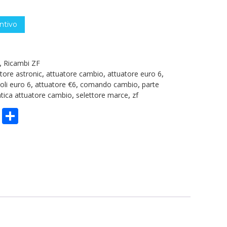
ntivo
,
Ricambi ZF
tore astronic
,
attuatore cambio
,
attuatore euro 6
,
oli euro 6
,
attuatore €6
,
comando cambio
,
parte
ica attuatore cambio
,
selettore marce
,
zf
n
sApp
ype
Email
Condividi