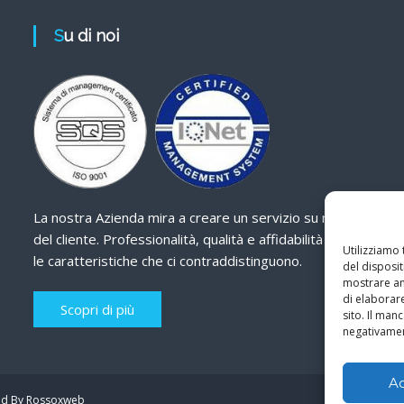
Su di noi
La nostra Azienda mira a creare un servizio su misura
del cliente. Professionalità, qualità e affidabilità sono
Utilizziamo
le caratteristiche che ci contraddistinguono.
del disposit
mostrare ann
di elaborar
Scopri di più
sito. Il ma
negativamen
A
d By Rossoxweb