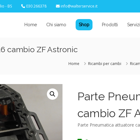
io - BS
030 266378
info@walterservice.it
Home
Chi siamo
Shop
Prodotti
Serviz
.6 cambio ZF Astronic
Home
Ricambi per cambi
Ricam
Parte Pneum
cambio ZF A
Parte Pneumatica attuatore ca