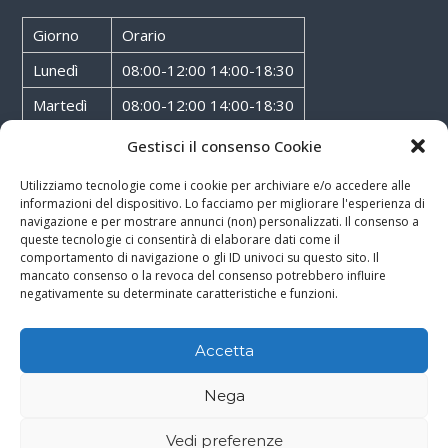
Giorno
Orario
Lunedì
08:00-12:00 14:00-18:30
Martedì
08:00-12:00 14:00-18:30
Mercoledì
08:00-12:00 14:00-18:30
Gestisci il consenso Cookie
Giovedì
08:00-12:00 14:00-18:30
Utilizziamo tecnologie come i cookie per archiviare e/o accedere alle
informazioni del dispositivo. Lo facciamo per migliorare l'esperienza di
Venerdì
08:00-12:00 14:00-18:30
navigazione e per mostrare annunci (non) personalizzati. Il consenso a
queste tecnologie ci consentirà di elaborare dati come il
Sabato
08:00-12:00
comportamento di navigazione o gli ID univoci su questo sito. Il
mancato consenso o la revoca del consenso potrebbero influire
negativamente su determinate caratteristiche e funzioni.
Accetta
Copyright © 2026
Walter Service
-
Cookie & Privacy Policy
-
Powered By
Nega
Rossoxweb
Vedi preferenze