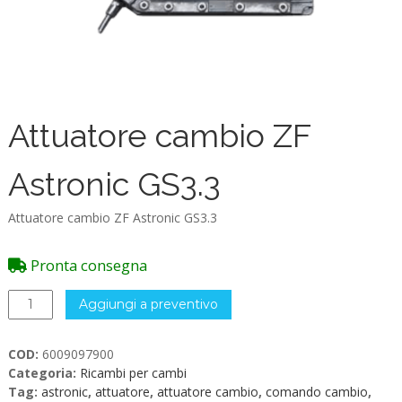
Attuatore cambio ZF
Astronic GS3.3
Attuatore cambio ZF Astronic GS3.3
Pronta consegna
Attuatore
Aggiungi a preventivo
cambio
ZF
COD:
6009097900
Astronic
Categoria:
Ricambi per cambi
GS3.3
Tag:
astronic
,
attuatore
,
attuatore cambio
,
comando cambio
,
quantità