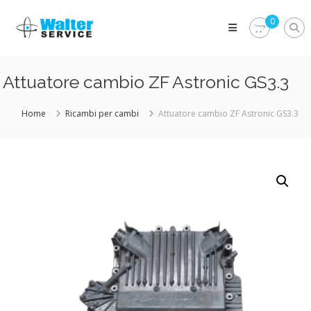
Skip
Walter
to
0
Service
content
Vuoi
proteggere
le
Attuatore cambio ZF Astronic GS3.3
parti
vitali
del
Home
Ricambi per cambi
Attuatore cambio ZF Astronic GS3.3
tuo
veicolo?
Vieni
alla
Walter
Service
Srl