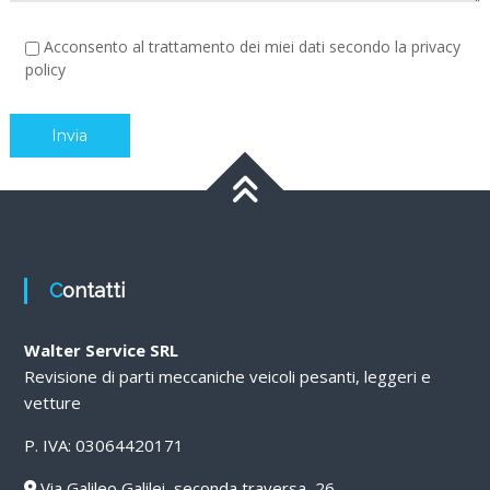
Acconsento al trattamento dei miei dati secondo la privacy
policy
Contatti
Walter Service SRL
Revisione di parti meccaniche veicoli pesanti, leggeri e
vetture
P. IVA: 03064420171
Via Galileo Galilei, seconda traversa, 26