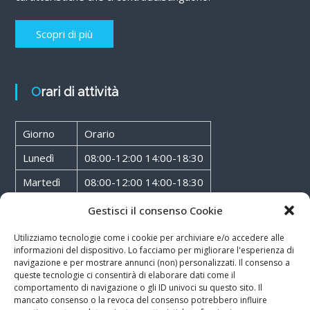
Scopri di più
Orari di attività
Giorno
Orario
Lunedì
08:00-12:00 14:00-18:30
Martedì
08:00-12:00 14:00-18:30
Mercoledì
08:00-12:00 14:00-18:30
Gestisci il consenso Cookie
Giovedì
08:00-12:00 14:00-18:30
Utilizziamo tecnologie come i cookie per archiviare e/o accedere alle
informazioni del dispositivo. Lo facciamo per migliorare l'esperienza di
Venerdì
08:00-12:00 14:00-18:30
navigazione e per mostrare annunci (non) personalizzati. Il consenso a
queste tecnologie ci consentirà di elaborare dati come il
Sabato
08:00-12:00
comportamento di navigazione o gli ID univoci su questo sito. Il
mancato consenso o la revoca del consenso potrebbero influire