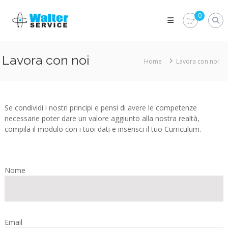
Skip
Walter
to
0
Service
content
Vuoi
proteggere
le
Lavora con noi
Home
Lavora con noi
parti
vitali
del
tuo
veicolo?
Se condividi i nostri principi e pensi di avere le competenze
Vieni
alla
necessarie poter dare un valore aggiunto alla nostra realtà,
Walter
compila il modulo con i tuoi dati e inserisci il tuo Curriculum.
Service
Srl
Nome
Email