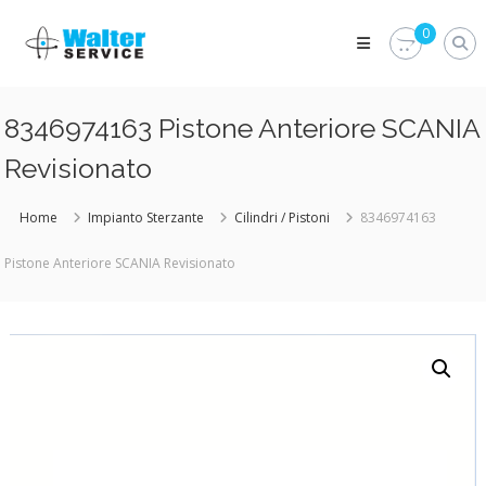
Skip
Walter
to
0
Service
content
Vuoi
proteggere
le
8346974163 Pistone Anteriore SCANIA
parti
vitali
Revisionato
del
tuo
veicolo?
Home
Impianto Sterzante
Cilindri / Pistoni
8346974163
Vieni
alla
Pistone Anteriore SCANIA Revisionato
Walter
Service
Srl