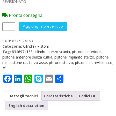
REVISIONATO
Pronta consegna
8346974163
Aggiungi a preventivo
Pistone
Anteriore
COD:
8346974163
SCANIA
Categoria:
Cilindri / Pistoni
Revisionato
Tag:
8346974163
,
cilindro sterzo scania
,
pistone anteriore
,
quantità
pistone anteriore senza cuffia
,
pistone impianto sterzo
,
pistone
ras
,
pistone ras terzo asse
,
pistone sterzo
,
pistone zf
,
revisionato
,
zf
Facebook
LinkedIn
WhatsApp
Skype
Email
Condividi
Dettagli tecnici
Caratteristiche
Codici OE
English description