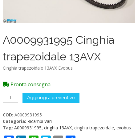
A0009931995 Cinghia
trapezoidale 13AVX
Cinghia trapezoidale 13AVX Evobus
Pronta consegna
A0009931995
Aggiungi a preventivo
Cinghia
trapezoidale
COD:
A0009931995
13AVX
Categoria:
Ricambi Vari
quantità
Tag:
A0009931995
,
cinghia 13AVX
,
cinghia trapezoidale
,
evobus