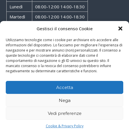
Lunedì
08:00-12:00 14:00-18:30
Martedì
08:00-12:00 14:00-18:30
Mercoledì
08:00-12:00 14:00-18:30
Gestisci il consenso Cookie
Giovedì
08:00-12:00 14:00-18:30
Utilizziamo tecnologie come i cookie per archiviare e/o accedere alle
informazioni del dispositivo. Lo facciamo per migliorare l'esperienza di
Venerdì
08:00-12:00 14:00-18:30
navigazione e per mostrare annunci (non) personalizzati. Il consenso a
queste tecnologie ci consentirà di elaborare dati come il
Sabato
08:00-12:00
comportamento di navigazione o gli ID univoci su questo sito. Il
mancato consenso o la revoca del consenso potrebbero influire
negativamente su determinate caratteristiche e funzioni.
Accetta
Copyright © 2026
Walter Service
-
Cookie & Privacy Policy
-
Powered By
Nega
Rossoxweb
Vedi preferenze
Google
Email
Phone
WhatsApp
Cookie & Privacy Policy