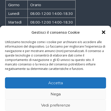
Giorno
Orario
Lunedì
08:00-12:00 14:00-18:30
Martedì
08:00-12:00 14:00-18:30
Mercoledì
08:00-12:00 14:00-18:30
Gestisci il consenso Cookie
Giovedì
08:00-12:00 14:00-18:30
Utilizziamo tecnologie come i cookie per archiviare e/o accedere alle
informazioni del dispositivo. Lo facciamo per migliorare l'esperienza di
Venerdì
08:00-12:00 14:00-18:30
navigazione e per mostrare annunci (non) personalizzati. Il consenso a
queste tecnologie ci consentirà di elaborare dati come il
Sabato
08:00-12:00
comportamento di navigazione o gli ID univoci su questo sito. Il
mancato consenso o la revoca del consenso potrebbero influire
negativamente su determinate caratteristiche e funzioni.
Accetta
Copyright © 2026
Walter Service
-
Cookie & Privacy Policy
-
Powered By
Nega
Rossoxweb
Vedi preferenze