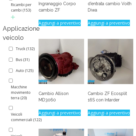
Ingranaggio Corpo
d’entrata cambio Voith
Ricambi per
cambio ZF
Diwa
cambi
(153)
Aggiungi a preventivo
Aggiungi a preventivo
Applicazione
veicolo
Truck
(132)
Bus
(31)
Auto
(125)
Macchine
movimento
Cambio Allison
Cambio ZF Ecosplit
terra
(20)
MD3060
16S con Intarder
Aggiungi a preventivo
Aggiungi a preventivo
Veicoli
commerciali
(122)