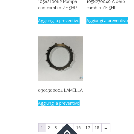
1058210062 Pompa
1058270040 Albero
olio cambio ZF 5HP
cambio ZF 5HP
Aggiungi a preventivo
Aggiungi a preventivo
0301302004 LAMELLA
Aggiungi a preventivo
1
2
3
4
…
16
17
18
→