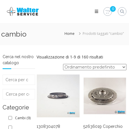
Skip
Walter
to
0
Service
content
Vuoi
proteggere
le
cambio
Home
Prodotti taggati “cambio”
parti
vitali
del
tuo
veicolo?
Visualizzazione di 1-9 di 160 risultati
Cerca nel nostro
Vieni
catalogo
alla
Walter
Service
Srl
Categorie
Cambi
(9)
1308304078
52636019 Coperchio