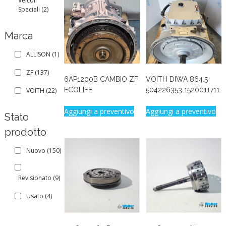
Veicoli
Speciali
(2)
Marca
ALLISON
(1)
ZF
(137)
6AP1200B CAMBIO ZF
VOITH DIWA 864.5
ECOLIFE
504226353 1520011711
VOITH
(22)
Aggiungi a preventivo
Aggiungi a preventivo
Stato
prodotto
Nuovo
(150)
Revisionato
(9)
Usato
(4)