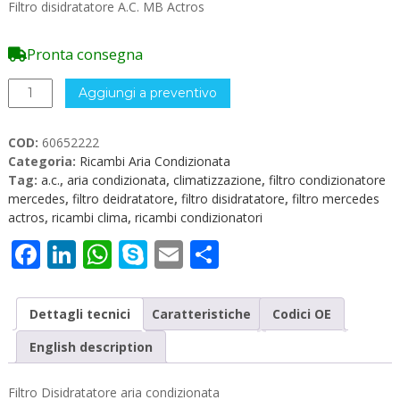
Filtro disidratatore A.C. MB Actros
Pronta consegna
Filtro
Aggiungi a preventivo
Disidratatore
AC
COD:
60652222
MB
Categoria:
Ricambi Aria Condizionata
Actros
Tag:
a.c.
,
aria condizionata
,
climatizzazione
,
filtro condizionatore
60652222
mercedes
,
filtro deidratatore
,
filtro disidratatore
,
filtro mercedes
quantità
actros
,
ricambi clima
,
ricambi condizionatori
Facebook
LinkedIn
WhatsApp
Skype
Email
Condividi
Dettagli tecnici
Caratteristiche
Codici OE
English description
Filtro Disidratatore aria condizionata