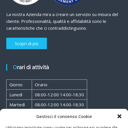
La nostra Azienda mira a creare un servizio su misura del
cliente. Professionalità, qualità e affidabilità sono le
caratteristiche che ci contraddistinguono.
Scopri di più
Orari di attività
Giorno
Orario
Lunedì
08:00-12:00 14:00-18:30
Martedì
08:00-12:00 14:00-18:30
Mercoledì
08:00-12:00 14:00-18:30
Gestisci il consenso Cookie
Giovedì
08:00-12:00 14:00-18:30
Utilizziamo tecnologie come i cookie per archiviare e/o accedere alle