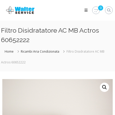
Skip
Walter
to
0
Service
content
Vuoi
proteggere
le
Filtro Disidratatore AC MB Actros
parti
vitali
60652222
del
tuo
veicolo?
Home
Ricambi Aria Condizionata
Filtro Disidratatore AC MB
Vieni
alla
Actros 60652222
Walter
Service
Srl