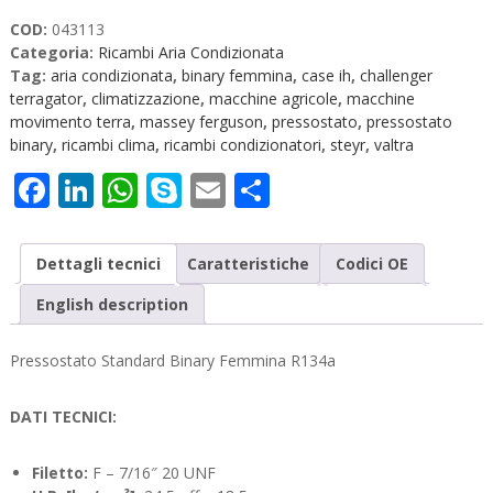
043113
COD:
043113
quantità
Categoria:
Ricambi Aria Condizionata
Tag:
aria condizionata
,
binary femmina
,
case ih
,
challenger
terragator
,
climatizzazione
,
macchine agricole
,
macchine
movimento terra
,
massey ferguson
,
pressostato
,
pressostato
binary
,
ricambi clima
,
ricambi condizionatori
,
steyr
,
valtra
Facebook
LinkedIn
WhatsApp
Skype
Email
Condividi
Dettagli tecnici
Caratteristiche
Codici OE
English description
Pressostato Standard Binary Femmina R134a
DATI TECNICI:
Filetto:
F – 7/16″ 20 UNF