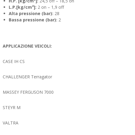
H.P. [kg/cm²]:
24,5 off – 18,5 on
L.P.[kg/cm²]:
2 on – 1,9 off
Alta pressione (bar):
28
Bassa pressione (bar):
2
APPLICAZIONE VEICOLI:
CASE IH CS
CHALLENGER Terragator
MASSEY FERGUSON 7000
STEYR M
VALTRA