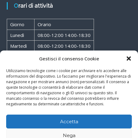
Orari di attività
Giorno
Orario
Lunedì
08:00-12:00 14:00-18:30
Martedì
08:00-12:00 14:00-18:30
Mercoledì
08:00-12:00 14:00-18:30
Gestisci il consenso Cookie
Giovedì
08:00-12:00 14:00-18:30
Utilizziamo tecnologie come i cookie per archiviare e/o accedere alle
informazioni del dispositivo. Lo facciamo per migliorare l'esperienza di
Venerdì
08:00-12:00 14:00-18:30
navigazione e per mostrare annunci (non) personalizzati. Il consenso a
queste tecnologie ci consentirà di elaborare dati come il
Sabato
08:00-12:00
comportamento di navigazione o gli ID univoci su questo sito. Il
mancato consenso o la revoca del consenso potrebbero influire
negativamente su determinate caratteristiche e funzioni.
Accetta
Copyright © 2026
Walter Service
-
Cookie & Privacy Policy
-
Powered By
Nega
Rossoxweb