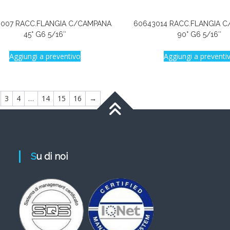
3007 RACC.FLANGIA C/CAMPANA
60643014 RACC.FLANGIA 
45° G6 5/16″
90° G6 5/16″
Aggiungi a preventivo
Aggiungi a preventi
3
4
…
14
15
16
→
Su di noi