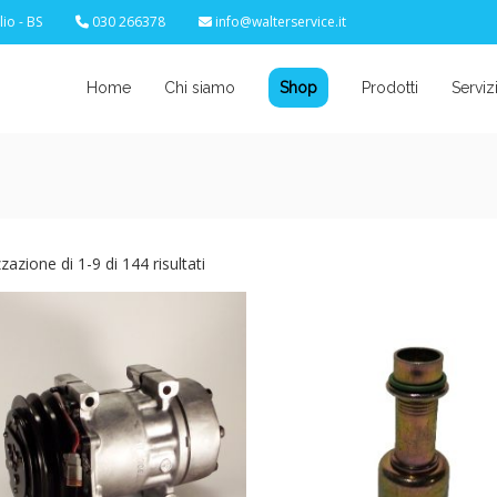
io - BS
030 266378
info@walterservice.it
Home
Chi siamo
Shop
Prodotti
Serviz
zzazione di 1-9 di 144 risultati