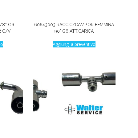
/8″ G6
60643003 RACC.C/CAMP.OR FEMMINA
R C/V
90° G6 ATT.CARICA
vo
Aggiungi a preventivo