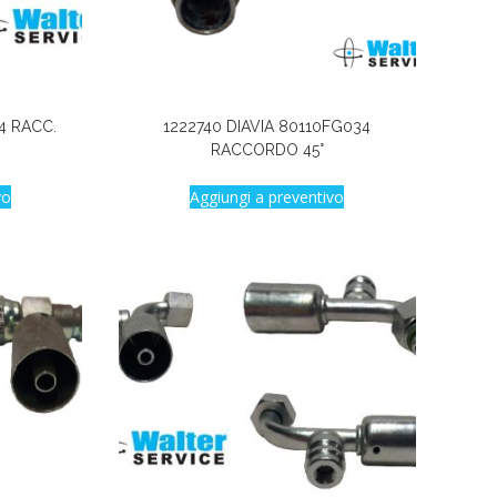
4 RACC.
1222740 DIAVIA 80110FG034
RACCORDO 45°
vo
Aggiungi a preventivo