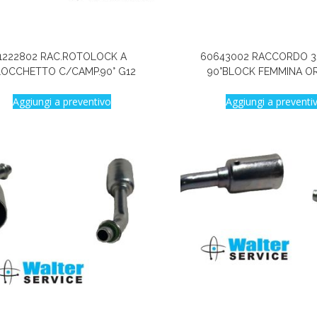
1222802 RAC.ROTOLOCK A
60643002 RACCORDO 3
LOCCHETTO C/CAMP.90° G12
90°BLOCK FEMMINA O
Aggiungi a preventivo
Aggiungi a preventi