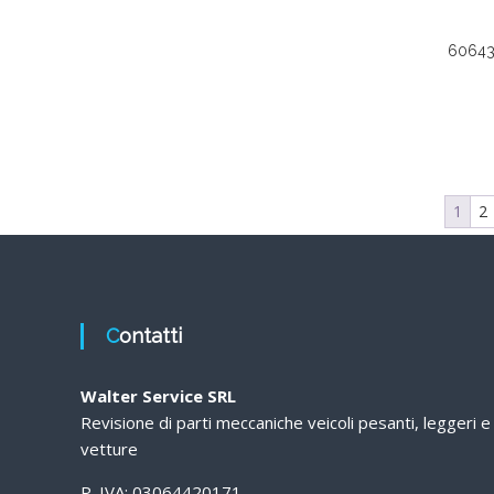
6064
1
2
Contatti
Walter Service SRL
Revisione di parti meccaniche veicoli pesanti, leggeri e
vetture
P. IVA: 03064420171