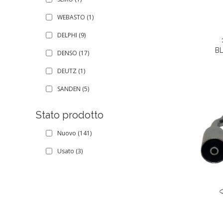
WEBASTO
(1)
DELPHI
(9)
B
DENSO
(17)
DEUTZ
(1)
SANDEN
(5)
Stato prodotto
Nuovo
(141)
Usato
(3)