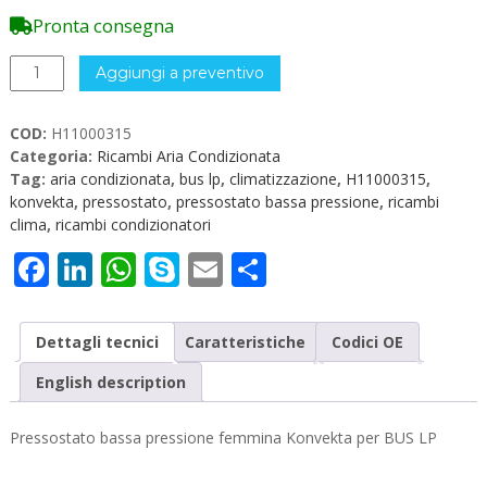
Pronta consegna
Pressostato
Aggiungi a preventivo
Konvekta
H11000315
COD:
H11000315
quantità
Categoria:
Ricambi Aria Condizionata
Tag:
aria condizionata
,
bus lp
,
climatizzazione
,
H11000315
,
konvekta
,
pressostato
,
pressostato bassa pressione
,
ricambi
clima
,
ricambi condizionatori
Facebook
LinkedIn
WhatsApp
Skype
Email
Condividi
Dettagli tecnici
Caratteristiche
Codici OE
English description
Pressostato bassa pressione femmina Konvekta per BUS LP