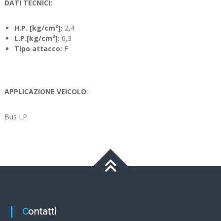
DATI TECNICI:
H.P. [kg/cm²]:
2,4
L.P.[kg/cm²]:
0,3
Tipo attacco:
F
APPLICAZIONE VEICOLO
:
Bus LP
Contatti