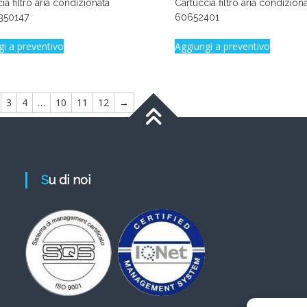
ia filtro aria condizionata
Cartuccia filtro aria condizio
350147
60652401
gi a preventivo
Aggiungi a preventivo
3
4
…
10
11
12
→
Su di noi