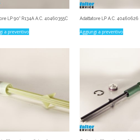
tore LP 90° R134A A.C. 40460355C
Adattatore LP A.C. 40460626
gi a preventivo
Aggiungi a preventivo