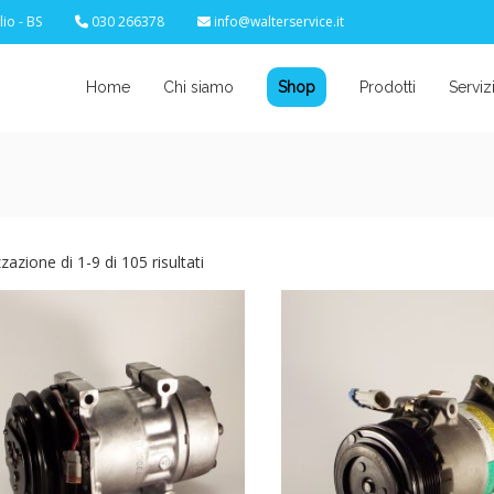
io - BS
030 266378
info@walterservice.it
Home
Chi siamo
Shop
Prodotti
Serviz
zzazione di 1-9 di 105 risultati