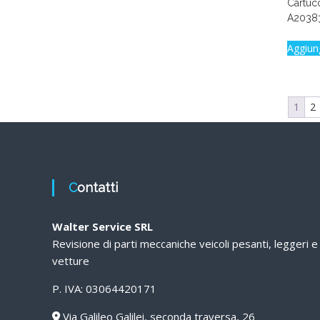
Cartucc
A2038
Aggiun
1
2
Contatti
Walter Service SRL
Revisione di parti meccaniche veicoli pesanti, leggeri e
vetture
P. IVA: 03064420171
Via Galileo Galilei, seconda traversa, 26