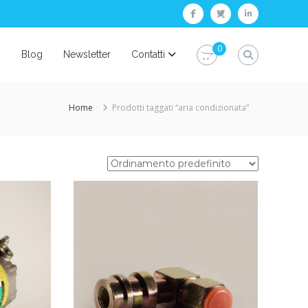
facebook
twitter
linkedin
0
i
Blog
Newsletter
Contatti
Home
Prodotti taggati “aria condizionata”