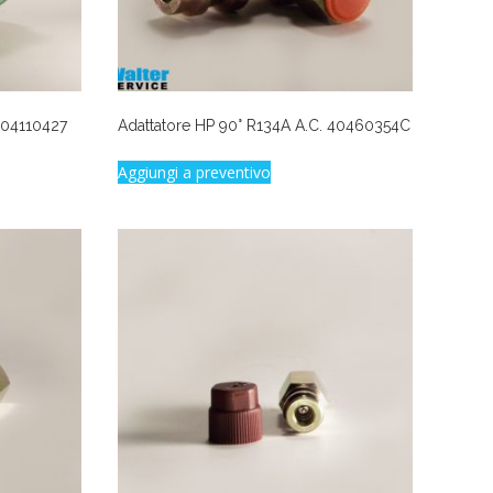
104110427
Adattatore HP 90° R134A A.C. 40460354C
Aggiungi a preventivo