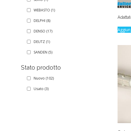
WEBASTO
(1)
Adatta
DELPHI
(8)
Aggiun
DENSO
(17)
DEUTZ
(1)
SANDEN
(5)
Stato prodotto
Nuovo
(102)
Usato
(3)