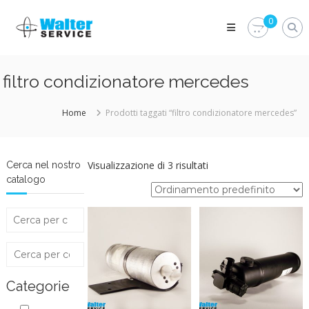
Skip
Walter
to
0
Service
content
Vuoi
proteggere
le
filtro condizionatore mercedes
parti
vitali
del
Home
Prodotti taggati “filtro condizionatore mercedes”
tuo
veicolo?
Vieni
alla
Visualizzazione di 3 risultati
Cerca nel nostro
Walter
catalogo
Service
Srl
Categorie