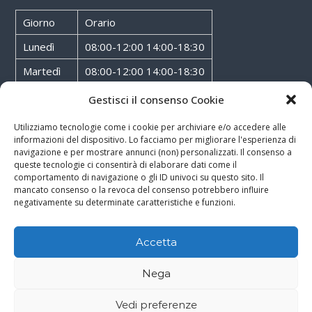
Giorno
Orario
Lunedì
08:00-12:00 14:00-18:30
Martedì
08:00-12:00 14:00-18:30
Mercoledì
08:00-12:00 14:00-18:30
Gestisci il consenso Cookie
Giovedì
08:00-12:00 14:00-18:30
Utilizziamo tecnologie come i cookie per archiviare e/o accedere alle
informazioni del dispositivo. Lo facciamo per migliorare l'esperienza di
Venerdì
08:00-12:00 14:00-18:30
navigazione e per mostrare annunci (non) personalizzati. Il consenso a
queste tecnologie ci consentirà di elaborare dati come il
Sabato
08:00-12:00
comportamento di navigazione o gli ID univoci su questo sito. Il
mancato consenso o la revoca del consenso potrebbero influire
negativamente su determinate caratteristiche e funzioni.
Accetta
Copyright © 2026
Walter Service
-
Cookie & Privacy Policy
-
Powered By
Nega
Rossoxweb
Vedi preferenze