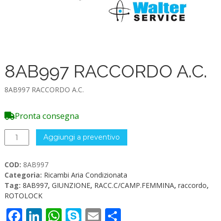
8AB997 RACCORDO A.C.
8AB997 RACCORDO A.C.
Pronta consegna
8AB997
Aggiungi a preventivo
RACCORDO
A.C.
COD:
8AB997
quantità
Categoria:
Ricambi Aria Condizionata
Tag:
8AB997
,
GIUNZIONE
,
RACC.C/CAMP.FEMMINA
,
raccordo
,
ROTOLOCK
Facebook
LinkedIn
WhatsApp
Skype
Email
Condividi