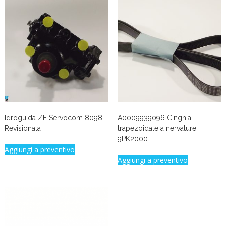
Idroguida ZF Servocom 8098
A0009939096 Cinghia
Revisionata
trapezoidale a nervature
9PK2000
Aggiungi a preventivo
Aggiungi a preventivo