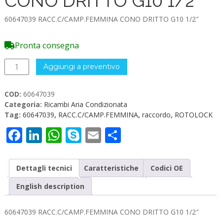
CONO DRITTO G10 1/2″
60647039 RACC.C/CAMP.FEMMINA CONO DRITTO G10 1/2″
Pronta consegna
60647039
Aggiungi a preventivo
RACC.C/CAMP.FEMMINA
CONO
COD:
60647039
DRITTO
Categoria:
Ricambi Aria Condizionata
G10
Tag:
60647039
,
RACC.C/CAMP.FEMMINA
,
raccordo
,
ROTOLOCK
1/2"
quantità
Facebook
LinkedIn
WhatsApp
Skype
Email
Condividi
Dettagli tecnici
Caratteristiche
Codici OE
English description
60647039 RACC.C/CAMP.FEMMINA CONO DRITTO G10 1/2″