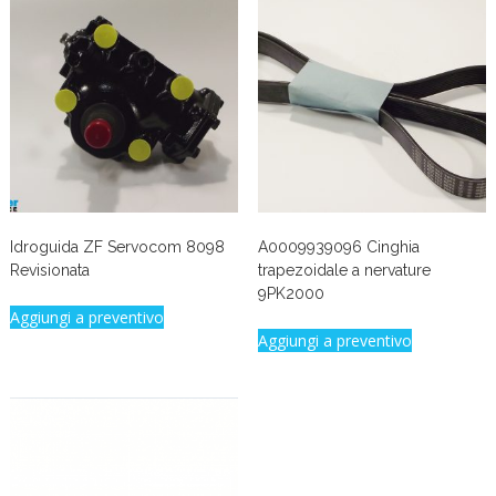
Idroguida ZF Servocom 8098
A0009939096 Cinghia
Revisionata
trapezoidale a nervature
9PK2000
Aggiungi a preventivo
Aggiungi a preventivo