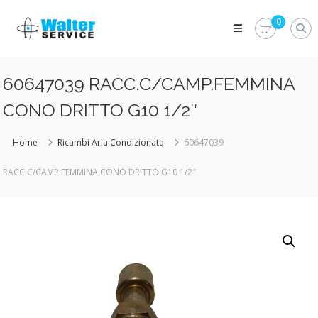
Skip
Walter
to
0
Service
content
Vuoi
proteggere
le
60647039 RACC.C/CAMP.FEMMINA
parti
vitali
CONO DRITTO G10 1/2″
del
tuo
veicolo?
Home
Ricambi Aria Condizionata
60647039
Vieni
alla
RACC.C/CAMP.FEMMINA CONO DRITTO G10 1/2″
Walter
Service
Srl