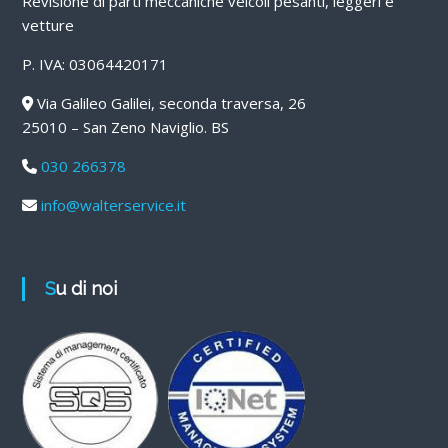
Revisione di parti meccaniche veicoli pesanti, leggeri e
vetture
P. IVA: 03064420171
Via Galileo Galilei, seconda traversa, 26
25010 – San Zeno Naviglio. BS
030 266378
info@walterservice.it
Su di noi