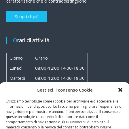
caratteristiche che ci contraddistinguono.
Scopri di più
Orari di attività
Giorno
Orario
Lunedì
08:00-12:00 14:00-18:30
Martedì
08:00-12:00 14:00-18:30
Mercoledì
08:00-12:00 14:00-18:30
Gestisci il consenso Cookie
Giovedì
08:00-12:00 14:00-18:30
Utilizziamo tecnologie come i cookie per archiviare e/o accedere alle
informazioni del dispositivo. Lo facciamo per migliorare l'esperienza di
Venerdì
08:00-12:00 14:00-18:30
navigazione e per mostrare annunci (non) personalizzati. Il consenso a
queste tecnologie ci consentirà di elaborare dati come il
Sabato
08:00-12:00
comportamento di navigazione o gli ID univoci su questo sito. Il
mancato consenso o la revoca del consenso potrebbero influire