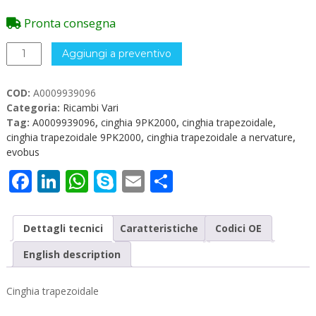
Pronta consegna
A0009939096
Aggiungi a preventivo
Cinghia
trapezoidale
COD:
A0009939096
a
Categoria:
Ricambi Vari
nervature
Tag:
A0009939096
,
cinghia 9PK2000
,
cinghia trapezoidale
,
9PK2000
cinghia trapezoidale 9PK2000
,
cinghia trapezoidale a nervature
,
quantità
evobus
Facebook
LinkedIn
WhatsApp
Skype
Email
Condividi
Dettagli tecnici
Caratteristiche
Codici OE
English description
Cinghia trapezoidale