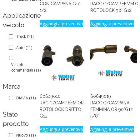
CON CAMPANA G10
RACC.C/CAMP.FEMM.O
1/2″
ROTOLOCK 90° G12
Applicazione
Aggiungi a preventivo
Aggiungi a preventivo
veicolo
Truck
(11)
Auto
(11)
Veicoli
commerciali
(11)
Marca
60649010
60649019
DIAVIA
(11)
RAC.C/CAMP.FEM.OR
RACC.C/CAMPANA
ROTOLOCK DRITTO
FEMMINA OR 90°G12
Stato
G12
5/8″
prodotto
Aggiungi a preventivo
Aggiungi a preventivo
Nuovo
(11)