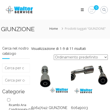
Skip
Walter
to
0
Service
content
Vuoi
proteggere
le
GIUNZIONE
Home
Prodotti taggati “GIUNZIONE”
parti
vitali
del
tuo
veicolo?
Visualizzazione di 1-9 di 11 risultati
Cerca nel nostro
Vieni
catalogo
alla
Walter
Service
Srl
Categorie
Ricambi Aria
60647042 GIUNZIONE
60649003
Condizionata
(11)