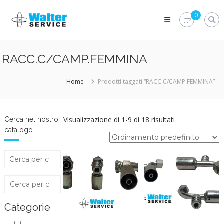
Skip
Walter
to
0
Service
content
Vuoi
proteggere
le
RACC.C/CAMP.FEMMINA
parti
vitali
del
Home
Prodotti taggati “RACC.C/CAMP.FEMMINA”
tuo
veicolo?
Vieni
alla
Visualizzazione di 1-9 di 18 risultati
Cerca nel nostro
Walter
catalogo
Service
Srl
Categorie