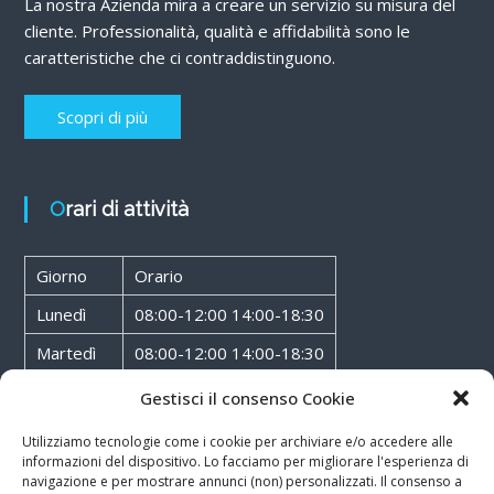
La nostra Azienda mira a creare un servizio su misura del
cliente. Professionalità, qualità e affidabilità sono le
caratteristiche che ci contraddistinguono.
Scopri di più
Orari di attività
Giorno
Orario
Lunedì
08:00-12:00 14:00-18:30
Martedì
08:00-12:00 14:00-18:30
Mercoledì
08:00-12:00 14:00-18:30
Gestisci il consenso Cookie
Giovedì
08:00-12:00 14:00-18:30
Utilizziamo tecnologie come i cookie per archiviare e/o accedere alle
informazioni del dispositivo. Lo facciamo per migliorare l'esperienza di
Venerdì
08:00-12:00 14:00-18:30
navigazione e per mostrare annunci (non) personalizzati. Il consenso a