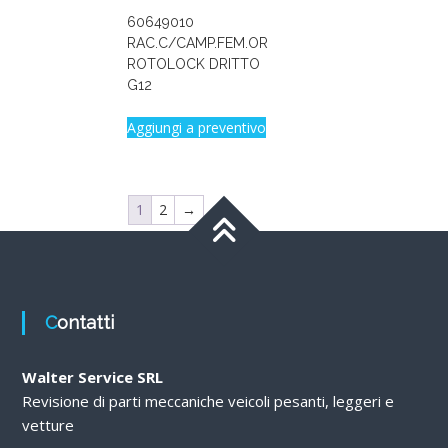
60649010
RAC.C/CAMP.FEM.OR
ROTOLOCK DRITTO
G12
Aggiungi a preventivo
1
2
→
Contatti
Walter Service SRL
Revisione di parti meccaniche veicoli pesanti, leggeri e
vetture