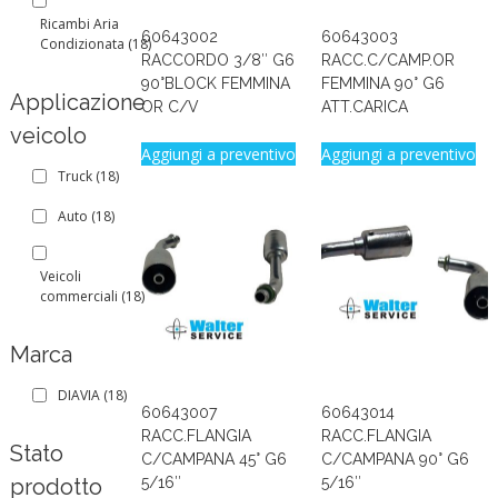
Ricambi Aria
60643002
60643003
Condizionata
(18)
RACCORDO 3/8″ G6
RACC.C/CAMP.OR
90°BLOCK FEMMINA
FEMMINA 90° G6
Applicazione
OR C/V
ATT.CARICA
veicolo
Aggiungi a preventivo
Aggiungi a preventivo
Truck
(18)
Auto
(18)
Veicoli
commerciali
(18)
Marca
DIAVIA
(18)
60643007
60643014
RACC.FLANGIA
RACC.FLANGIA
Stato
C/CAMPANA 45° G6
C/CAMPANA 90° G6
prodotto
5/16″
5/16″