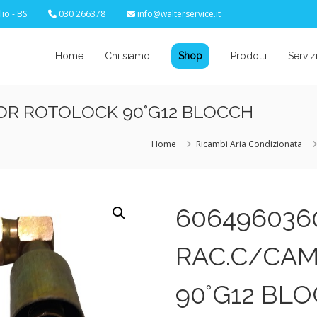
io - BS
030 266378
info@walterservice.it
Home
Chi siamo
Shop
Prodotti
Serviz
OR ROTOLOCK 90°G12 BLOCCH
Home
Ricambi Aria Condizionata
606496036
RAC.C/CAM
90°G12 BL