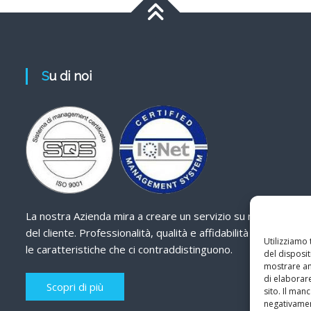
Su di noi
La nostra Azienda mira a creare un servizio su misura
del cliente. Professionalità, qualità e affidabilità sono
Utilizziamo
le caratteristiche che ci contraddistinguono.
del disposit
mostrare ann
di elaborar
Scopri di più
sito. Il ma
negativamen