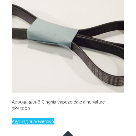
A0009939096 Cinghia trapezoidale a nervature
9PK2000
Aggiungi a preventivo