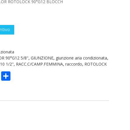
M.OR ROTOLOCK 90°G12 BLOCCH
ntivo
izionata
R 90°G12 5/8"
,
GIUNZIONE
,
giunzione aria condizionata
,
0 1/2"
,
RACC.C/CAMP.FEMMINA
,
raccordo
,
ROTOLOCK
n
sApp
ype
Email
Condividi