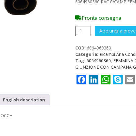
6064960360 RAC.C/CAMP.FE
Pronta consegna
6064960360
Aggiungi a preve
RAC.C/CAMP.FEM.OR
ROTOLOCK
COD:
6064960360
90°G12
Categoria:
Ricambi Aria Cond
BLOCCH
Tag:
6064960360
,
FEMMINA O
quantità
GIUNZIONE CON CAMPANA G1
Facebook
LinkedI
What
Sk
English description
BLOCCH