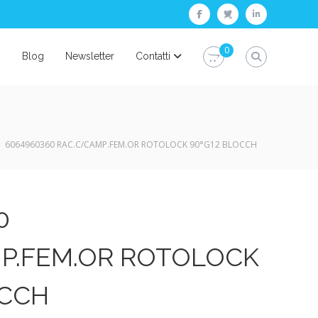
facebook
twitter
linkedin
0
i
Blog
Newsletter
Contatti
6064960360 RAC.C/CAMP.FEM.OR ROTOLOCK 90°G12 BLOCCH
0
P.FEM.OR ROTOLOCK
OCCH