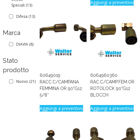
Aggiungi a preventivo
Speciali
(13)
Difesa
(13)
Marca
DIAVIA
(8)
Stato
prodotto
60649019
6064960360
Nuovo
(21)
RACC.C/CAMPANA
RAC.C/CAMP.FEM.OR
FEMMINA OR 90°G12
ROTOLOCK 90°G12
5/8″
BLOCCH
Aggiungi a preventivo
Aggiungi a preventivo