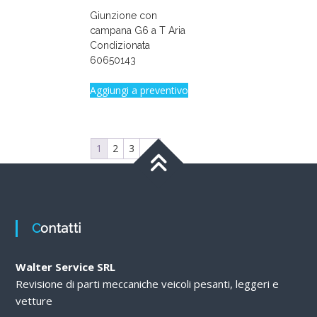
Giunzione con
campana G6 a T Aria
Condizionata
60650143
Aggiungi a preventivo
1
2
3
→
Contatti
Walter Service SRL
Revisione di parti meccaniche veicoli pesanti, leggeri e
vetture