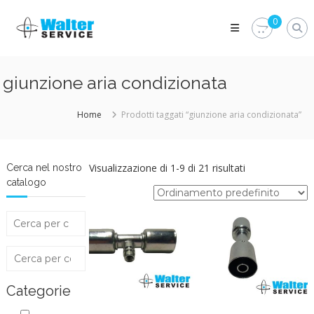
Skip
Walter
to
0
Service
content
Vuoi
proteggere
le
giunzione aria condizionata
parti
vitali
del
Home
Prodotti taggati “giunzione aria condizionata”
tuo
veicolo?
Vieni
alla
Visualizzazione di 1-9 di 21 risultati
Cerca nel nostro
Walter
catalogo
Service
Srl
Categorie