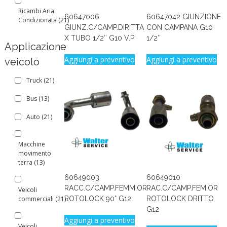
Ricambi Aria
60647006
60647042 GIUNZIONE
Condizionata
(21)
GIUNZ.C/CAMP.DIRITTA
CON CAMPANA G10
X TUBO 1/2″ G10 V.P
1/2″
Applicazione
Aggiungi a preventivo
Aggiungi a preventivo
veicolo
Truck
(21)
Bus
(13)
Auto
(21)
Macchine
movimento
terra
(13)
60649003
60649010
RACC.C/CAMP.FEMM.OR
RAC.C/CAMP.FEM.OR
Veicoli
commerciali
(21)
ROTOLOCK 90° G12
ROTOLOCK DRITTO
G12
Aggiungi a preventivo
Veicoli