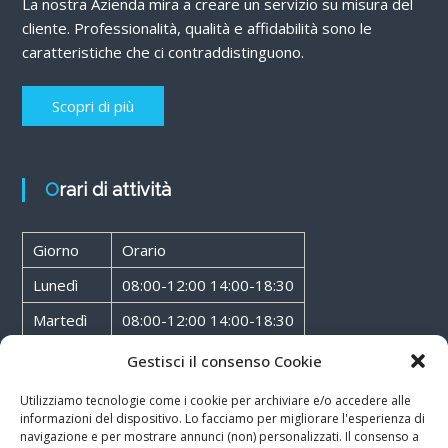
La nostra Azienda mira a creare un servizio su misura del
cliente. Professionalità, qualità e affidabilità sono le
caratteristiche che ci contraddistinguono.
Scopri di più
Orari di attività
Giorno
Orario
Lunedì
08:00-12:00 14:00-18:30
Martedì
08:00-12:00 14:00-18:30
Mercoledì
08:00-12:00 14:00-18:30
Gestisci il consenso Cookie
Giovedì
08:00-12:00 14:00-18:30
Utilizziamo tecnologie come i cookie per archiviare e/o accedere alle
informazioni del dispositivo. Lo facciamo per migliorare l'esperienza di
Venerdì
08:00-12:00 14:00-18:30
navigazione e per mostrare annunci (non) personalizzati. Il consenso a