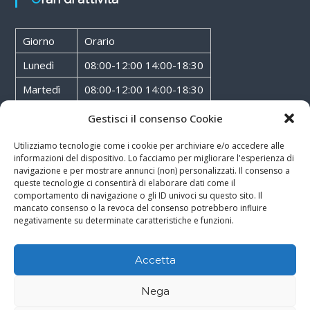
Giorno
Orario
Lunedì
08:00-12:00 14:00-18:30
Martedì
08:00-12:00 14:00-18:30
Mercoledì
08:00-12:00 14:00-18:30
Gestisci il consenso Cookie
Giovedì
08:00-12:00 14:00-18:30
Utilizziamo tecnologie come i cookie per archiviare e/o accedere alle
informazioni del dispositivo. Lo facciamo per migliorare l'esperienza di
Venerdì
08:00-12:00 14:00-18:30
navigazione e per mostrare annunci (non) personalizzati. Il consenso a
queste tecnologie ci consentirà di elaborare dati come il
Sabato
08:00-12:00
comportamento di navigazione o gli ID univoci su questo sito. Il
mancato consenso o la revoca del consenso potrebbero influire
negativamente su determinate caratteristiche e funzioni.
Accetta
Copyright © 2026
Walter Service
-
Cookie & Privacy Policy
-
Powered By
Nega
Rossoxweb