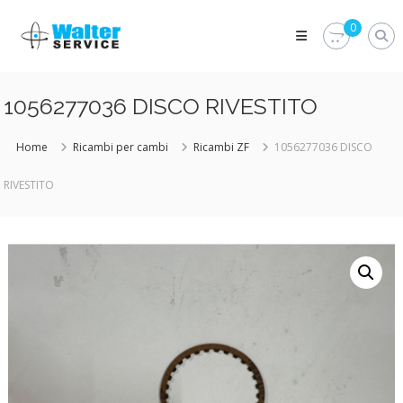
Skip
Walter
to
0
Service
content
Vuoi
proteggere
le
1056277036 DISCO RIVESTITO
parti
vitali
del
Home
Ricambi per cambi
Ricambi ZF
1056277036 DISCO
tuo
veicolo?
RIVESTITO
Vieni
alla
Walter
Service
Srl