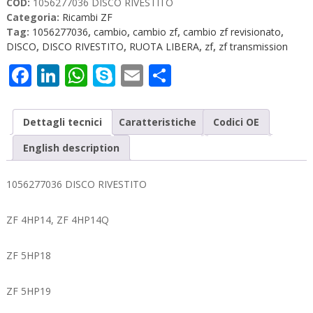
COD:
1056277036 DISCO RIVESTITO
quantità
Categoria:
Ricambi ZF
Tag:
1056277036
,
cambio
,
cambio zf
,
cambio zf revisionato
,
DISCO
,
DISCO RIVESTITO
,
RUOTA LIBERA
,
zf
,
zf transmission
Facebook
LinkedIn
WhatsApp
Skype
Email
Condividi
Dettagli tecnici
Caratteristiche
Codici OE
English description
1056277036 DISCO RIVESTITO
ZF 4HP14, ZF 4HP14Q
ZF 5HP18
ZF 5HP19