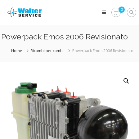
Skip
Walter
to
0
Service
content
Vuoi
proteggere
le
Powerpack Emos 2006 Revisionato
parti
vitali
del
Home
Ricambi per cambi
Powerpack Emos 2006 Revisionato
tuo
veicolo?
Vieni
alla
Walter
Service
Srl