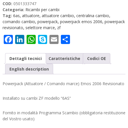
COD:
0501333747
Categoria:
Ricambi per cambi
Tag:
6as
,
attuatore
,
attuatore cambio
,
centralina cambio
,
comando cambio
,
powerpack
,
powerpack emos 2006
,
powerpack
revisionato
,
selettore marce
,
zf
Facebook
LinkedIn
WhatsApp
Skype
Email
Condividi
Dettagli tecnici
Caratteristiche
Codici OE
English description
Powerpack (Attuatore / Comando marce) Emos 2006 Revisionato
Installato su cambi ZF modello “6AS”
Fornito in modalità Programma Scambio (obbligatoria restituzione
del Vostro usato)