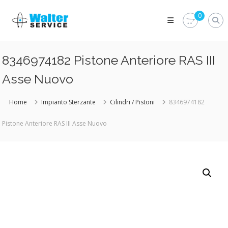
Skip
Walter
to
0
Service
content
Vuoi
proteggere
le
8346974182 Pistone Anteriore RAS III
parti
vitali
Asse Nuovo
del
tuo
veicolo?
Home
Impianto Sterzante
Cilindri / Pistoni
8346974182
Vieni
alla
Pistone Anteriore RAS III Asse Nuovo
Walter
Service
Srl