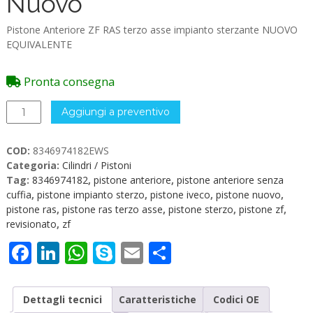
Nuovo
Pistone Anteriore ZF RAS terzo asse impianto sterzante NUOVO
EQUIVALENTE
Pronta consegna
8346974182
Aggiungi a preventivo
Pistone
Anteriore
COD:
8346974182EWS
RAS
Categoria:
Cilindri / Pistoni
III
Tag:
8346974182
,
pistone anteriore
,
pistone anteriore senza
Asse
cuffia
,
pistone impianto sterzo
,
pistone iveco
,
pistone nuovo
,
Nuovo
pistone ras
,
pistone ras terzo asse
,
pistone sterzo
,
pistone zf
,
quantità
revisionato
,
zf
Facebook
LinkedIn
WhatsApp
Skype
Email
Condividi
Dettagli tecnici
Caratteristiche
Codici OE