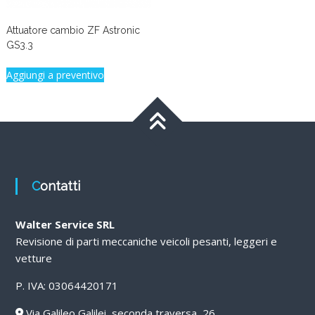
Attuatore cambio ZF Astronic
GS3.3
Aggiungi a preventivo
Contatti
Walter Service SRL
Revisione di parti meccaniche veicoli pesanti, leggeri e
vetture
P. IVA: 03064420171
Via Galileo Galilei, seconda traversa, 26