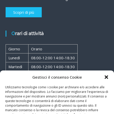
Scopri di più
Orari di attività
Giorno
Orario
Lunedì
08:00-12:00 14:00-18:30
Martedì
08:00-12:00 14:00-18:30
Mercoledì
08:00-12:00 14:00-18:30
Gestisci il consenso Cookie
Giovedì
08:00-12:00 14:00-18:30
Utilizziamo tecnologie come i cookie per archiviare e/o accedere alle
informazioni del dispositivo. Lo facciamo per migliorare l'esperienza di
Venerdì
08:00-12:00 14:00-18:30
navigazione e per mostrare annunci (non) personalizzati. Il consenso a
queste tecnologie ci consentirà di elaborare dati come il
Sabato
08:00-12:00
comportamento di navigazione o gli ID univoci su questo sito. Il
mancato consenso o la revoca del consenso potrebbero influire