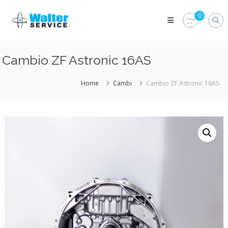
Skip
Walter
to
0
Service
content
Vuoi
proteggere
le
Cambio ZF Astronic 16AS
parti
vitali
del
Home
Cambi
Cambio ZF Astronic 16AS
tuo
veicolo?
Vieni
alla
Walter
Service
Srl