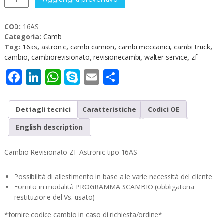
ZF
Astronic
COD:
16AS
16AS
Categoria:
Cambi
quantità
Tag:
16as
,
astronic
,
cambi camion
,
cambi meccanici
,
cambi truck
,
cambio
,
cambiorevisionato
,
revisionecambi
,
walter service
,
zf
Facebook
LinkedIn
WhatsApp
Skype
Email
Condividi
Dettagli tecnici
Caratteristiche
Codici OE
English description
Cambio Revisionato ZF Astronic tipo 16AS
Possibilità di allestimento in base alle varie necessità del cliente
Fornito in modalità PROGRAMMA SCAMBIO (obbligatoria
restituzione del Vs. usato)
*fornire codice cambio in caso di richiesta/ordine*