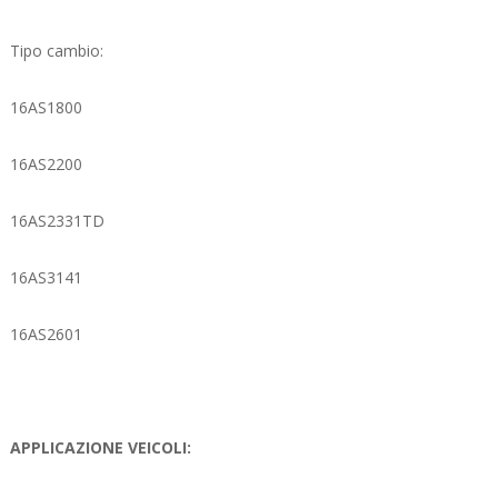
Tipo cambio:
16AS1800
16AS2200
16AS2331TD
16AS3141
16AS2601
APPLICAZIONE VEICOLI: