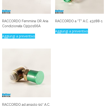
RACCORDO Femmina OR Aria
RACCORDO a “T” A.C. 43288-1
Condizionata C9510166A
Aggiungi a preventivo
Aggiungi a preventivo
RACCORDO ad angolo 90° A.C.