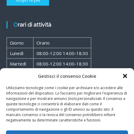
Orari di attività
Giorno
Orario
Lunedì
08:00-12:00 14:00-18:30
Martedì
08:00-12:00 14:00-18:30
Mercoledì
08:00-12:00 14:00-18:30
Gestisci il consenso Cookie
Giovedì
08:00-12:00 14:00-18:30
Utilizziamo tecnologie come i cookie per archiviare e/o accedere alle
informazioni del dispositivo. Lo facciamo per migliorare l'esperienza di
Venerdì
08:00-12:00 14:00-18:30
navigazione e per mostrare annunci (non) personalizzati. Il consenso a
queste tecnologie ci consentirà di elaborare dati come il
Sabato
08:00-12:00
comportamento di navigazione o gli ID univoci su questo sito. Il
mancato consenso o la revoca del consenso potrebbero influire
negativamente su determinate caratteristiche e funzioni.