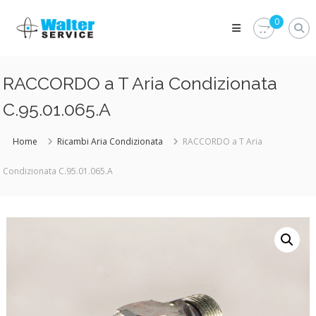
Skip
Walter
to
0
Service
content
Vuoi
proteggere
le
RACCORDO a T Aria Condizionata
parti
vitali
C.95.01.065.A
del
tuo
veicolo?
Home
Ricambi Aria Condizionata
RACCORDO a T Aria
Vieni
alla
Condizionata C.95.01.065.A
Walter
Service
Srl