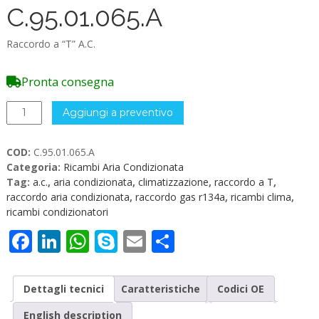
C.95.01.065.A
Raccordo a “T” A.C.
Pronta consegna
RACCORDO
Aggiungi a preventivo
a
T
COD:
C.95.01.065.A
Aria
Categoria:
Ricambi Aria Condizionata
Condizionata
Tag:
a.c.
,
aria condizionata
,
climatizzazione
,
raccordo a T
,
C.95.01.065.A
raccordo aria condizionata
,
raccordo gas r134a
,
ricambi clima
,
quantità
ricambi condizionatori
Facebook
LinkedIn
WhatsApp
Skype
Email
Condividi
Dettagli tecnici
Caratteristiche
Codici OE
English description