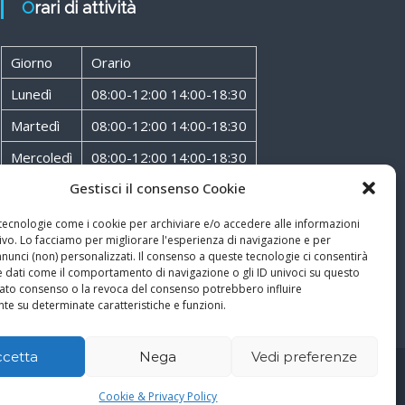
Orari di attività
Giorno
Orario
Lunedì
08:00-12:00 14:00-18:30
Martedì
08:00-12:00 14:00-18:30
Mercoledì
08:00-12:00 14:00-18:30
Gestisci il consenso Cookie
Giovedì
08:00-12:00 14:00-18:30
Venerdì
08:00-12:00 14:00-18:30
 tecnologie come i cookie per archiviare e/o accedere alle informazioni
ivo. Lo facciamo per migliorare l'esperienza di navigazione e per
Sabato
08:00-12:00
unci (non) personalizzati. Il consenso a queste tecnologie ci consentirà
e dati come il comportamento di navigazione o gli ID univoci su questo
ncato consenso o la revoca del consenso potrebbero influire
te su determinate caratteristiche e funzioni.
ccetta
Nega
Vedi preferenze
Cookie & Privacy Policy