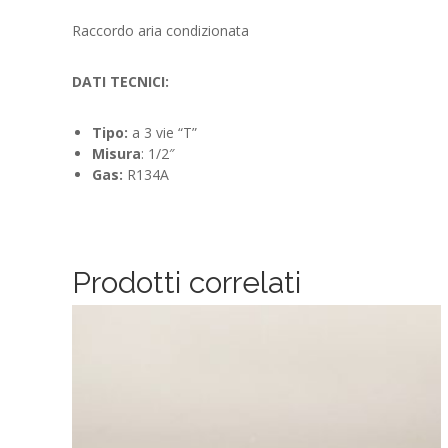
Raccordo aria condizionata
DATI TECNICI:
Tipo:
a 3 vie “T”
Misura
: 1/2″
Gas:
R134A
Prodotti correlati