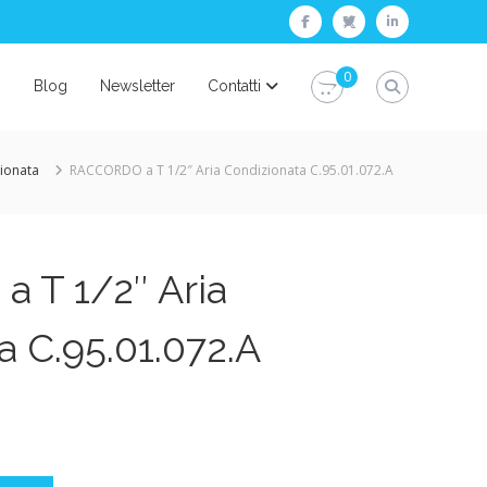
facebook
twitter
linkedin
0
i
Blog
Newsletter
Contatti
ionata
RACCORDO a T 1/2″ Aria Condizionata C.95.01.072.A
 T 1/2″ Aria
a C.95.01.072.A