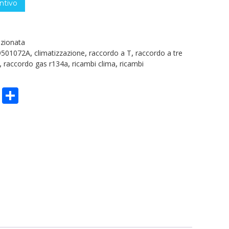
ntivo
izionata
9501072A
,
climatizzazione
,
raccordo a T
,
raccordo a tre
,
raccordo gas r134a
,
ricambi clima
,
ricambi
n
sApp
ype
Email
Condividi