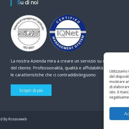
Su di noi
La nostra Azienda mira a creare un servizio su misura
del cliente. Professionalità, qualità e affidabilità sono
Utilizziamo
le caratteristiche che ci contraddistinguono.
del disposit
mostrare ann
di elaborar
Scopri di più
sito. Il ma
negativamen
A
d By Rossoxweb