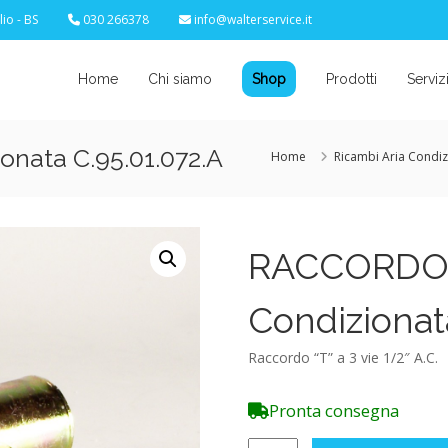
io - BS
030 266378
info@walterservice.it
Home
Chi siamo
Shop
Prodotti
Serviz
onata C.95.01.072.A
Home
Ricambi Aria Condiz
RACCORDO a
Condizionat
Raccordo “T” a 3 vie 1/2″ A.C.
Pronta consegna
RACCORDO