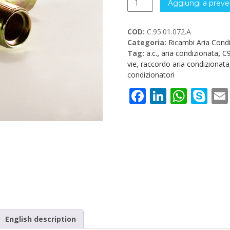
Aggiungi a preve
a
T
COD:
C.95.01.072.A
1/2"
Categoria:
Ricambi Aria Cond
Aria
Tag:
a.c.
,
aria condizionata
,
C
Condizionata
vie
,
raccordo aria condizionata
C.95.01.072.A
condizionatori
quantità
Facebook
LinkedI
What
Sk
English description