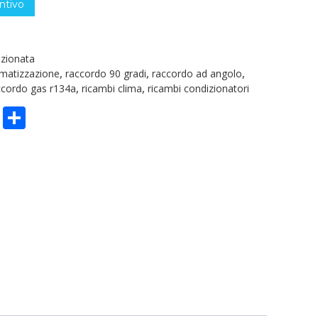
ntivo
izionata
imatizzazione
,
raccordo 90 gradi
,
raccordo ad angolo
,
ccordo gas r134a
,
ricambi clima
,
ricambi condizionatori
n
sApp
ype
Email
Condividi