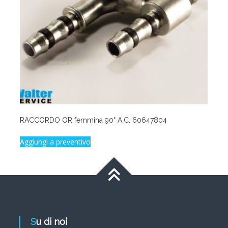
RACCORDO OR femmina 90° A.C. 60647804
Aggiungi a preventivo
Su di noi