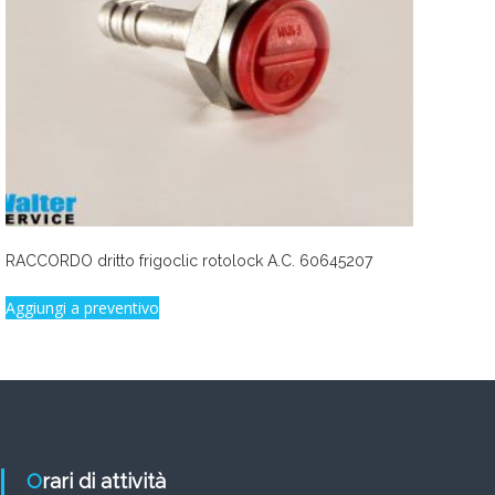
RACCORDO dritto frigoclic rotolock A.C. 60645207
Aggiungi a preventivo
Orari di attività