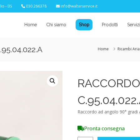
io - BS
030 266378
info@walterservice.it
Home
Chi siamo
Shop
Prodotti
Serviz
95.04.022.A
Home
Ricambi Aria
RACCORDO a
C.95.04.022
Raccordo ad angolo 90° gradi 
Pronta consegna
RACCORDO