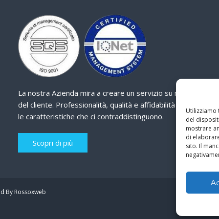
La nostra Azienda mira a creare un servizio su misura
del cliente. Professionalità, qualità e affidabilità sono
Utilizziamo
le caratteristiche che ci contraddistinguono.
del disposit
mostrare ann
di elaborar
Scopri di più
sito. Il ma
negativamen
A
d By Rossoxweb