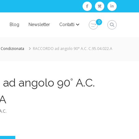
facebook
twitter
linkedin
0
i
Blog
Newsletter
Contatti
 Condizionata
RACCORDO ad angolo 90° A.C. C.95.04.022.A
d angolo 90° A.C.
.A
A.C.