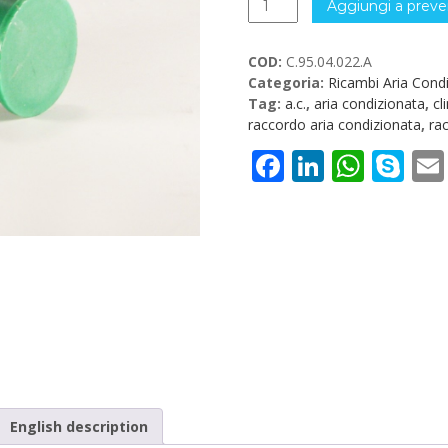
Aggiungi a preve
ad
angolo
COD:
C.95.04.022.A
90°
Categoria:
Ricambi Aria Cond
A.C.
Tag:
a.c.
,
aria condizionata
,
cl
C.95.04.022.A
raccordo aria condizionata
,
ra
quantità
Facebook
LinkedI
What
Sk
English description