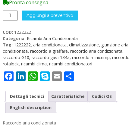
Pronta consegna
Raccordo
Aggiungi a preventivo
a
graffare
COD:
1222222
minicrimp
Categoria:
Ricambi Aria Condizionata
G10
Tag:
1222222
,
aria condizionata
,
climatizzazione
,
giunzione aria
AC
condizionata
,
raccordo a graffare
,
raccordo aria condizionata
,
1222222
raccordo G10
,
raccordo gas r134a
,
raccordo minicrimp
,
raccordo
quantità
rotalock
,
ricambi clima
,
ricambi condizionatori
Facebook
LinkedIn
WhatsApp
Skype
Email
Condividi
Dettagli tecnici
Caratteristiche
Codici OE
English description
Raccordo aria condizionata