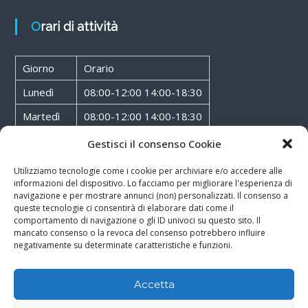
Orari di attività
Giorno
Orario
Lunedì
08:00-12:00 14:00-18:30
Martedì
08:00-12:00 14:00-18:30
Mercoledì
08:00-12:00 14:00-18:30
Gestisci il consenso Cookie
Giovedì
08:00-12:00 14:00-18:30
Utilizziamo tecnologie come i cookie per archiviare e/o accedere alle
informazioni del dispositivo. Lo facciamo per migliorare l'esperienza di
Venerdì
08:00-12:00 14:00-18:30
navigazione e per mostrare annunci (non) personalizzati. Il consenso a
queste tecnologie ci consentirà di elaborare dati come il
Sabato
08:00-12:00
comportamento di navigazione o gli ID univoci su questo sito. Il
mancato consenso o la revoca del consenso potrebbero influire
negativamente su determinate caratteristiche e funzioni.
Accetta
Copyright © 2026
Walter Service
-
Cookie & Privacy Policy
-
Powered By