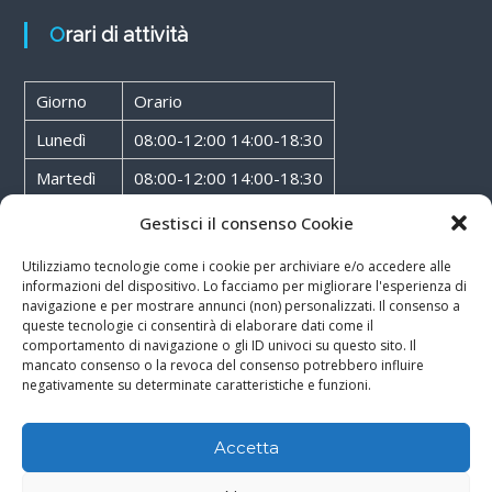
Orari di attività
Giorno
Orario
Lunedì
08:00-12:00 14:00-18:30
Martedì
08:00-12:00 14:00-18:30
Mercoledì
08:00-12:00 14:00-18:30
Gestisci il consenso Cookie
Giovedì
08:00-12:00 14:00-18:30
Utilizziamo tecnologie come i cookie per archiviare e/o accedere alle
informazioni del dispositivo. Lo facciamo per migliorare l'esperienza di
Venerdì
08:00-12:00 14:00-18:30
navigazione e per mostrare annunci (non) personalizzati. Il consenso a
queste tecnologie ci consentirà di elaborare dati come il
Sabato
08:00-12:00
comportamento di navigazione o gli ID univoci su questo sito. Il
mancato consenso o la revoca del consenso potrebbero influire
negativamente su determinate caratteristiche e funzioni.
Accetta
Copyright © 2026
Walter Service
-
Cookie & Privacy Policy
-
Powered By