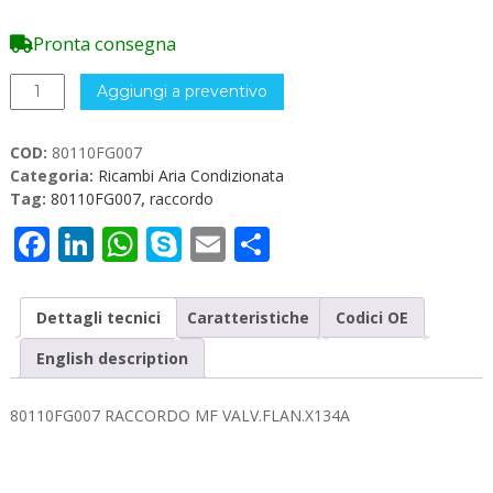
Pronta consegna
80110FG007
Aggiungi a preventivo
RACCORDO
MF
COD:
80110FG007
VALV.FLAN.X134A
Categoria:
Ricambi Aria Condizionata
quantità
Tag:
80110FG007
,
raccordo
Facebook
LinkedIn
WhatsApp
Skype
Email
Condividi
Dettagli tecnici
Caratteristiche
Codici OE
English description
80110FG007 RACCORDO MF VALV.FLAN.X134A