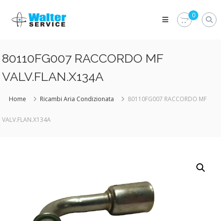
Skip
Walter
to
0
Service
content
Vuoi
proteggere
le
80110FG007 RACCORDO MF
parti
vitali
VALV.FLAN.X134A
del
tuo
veicolo?
Home
Ricambi Aria Condizionata
80110FG007 RACCORDO MF
Vieni
alla
VALV.FLAN.X134A
Walter
Service
Srl