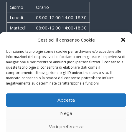
Giorno
Orario
Lunedì
08:00-12:00 14:00-18:30
Martedì
08:00-12:00 14:00-18:30
Mercoledì
08:00-12:00 14:00-18:30
Gestisci il consenso Cookie
Giovedì
08:00-12:00 14:00-18:30
Utilizziamo tecnologie come i cookie per archiviare e/o accedere alle
informazioni del dispositivo. Lo facciamo per migliorare l'esperienza di
Venerdì
08:00-12:00 14:00-18:30
navigazione e per mostrare annunci (non) personalizzati. Il consenso a
queste tecnologie ci consentirà di elaborare dati come il
Sabato
08:00-12:00
comportamento di navigazione o gli ID univoci su questo sito. Il
mancato consenso o la revoca del consenso potrebbero influire
negativamente su determinate caratteristiche e funzioni.
Accetta
Copyright © 2026
Walter Service
-
Cookie & Privacy Policy
-
Powered By
Nega
Rossoxweb
Vedi preferenze