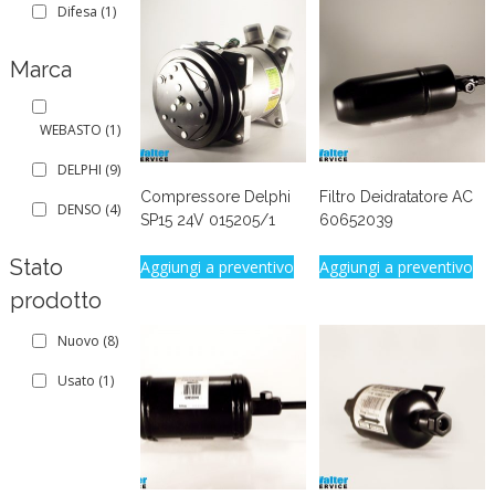
Difesa
(1)
Marca
WEBASTO
(1)
DELPHI
(9)
Compressore Delphi
Filtro Deidratatore AC
DENSO
(4)
SP15 24V 015205/1
60652039
Stato
Aggiungi a preventivo
Aggiungi a preventivo
prodotto
Nuovo
(8)
Usato
(1)