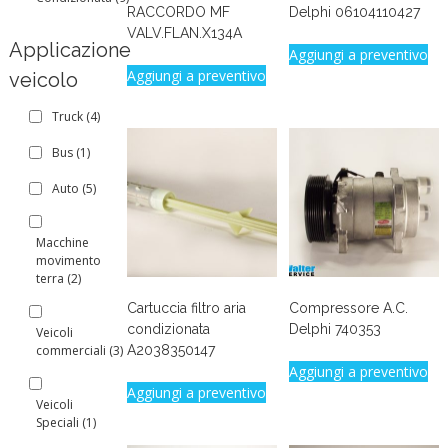
RACCORDO MF
Delphi 06104110427
VALV.FLAN.X134A
Applicazione
Aggiungi a preventivo
Aggiungi a preventivo
veicolo
Truck
(4)
Bus
(1)
Auto
(5)
Macchine
movimento
terra
(2)
Cartuccia filtro aria
Compressore A.C.
condizionata
Delphi 740353
Veicoli
commerciali
(3)
A2038350147
Aggiungi a preventivo
Aggiungi a preventivo
Veicoli
Speciali
(1)