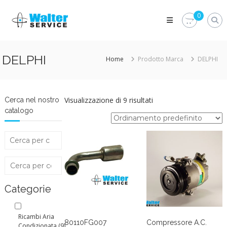
Skip
Walter
to
0
Service
content
Vuoi
proteggere
le
DELPHI
Home
Prodotto Marca
DELPHI
parti
vitali
del
tuo
veicolo?
Visualizzazione di 9 risultati
Cerca nel nostro
Vieni
catalogo
alla
Walter
Service
Srl
Categorie
Ricambi Aria
80110FG007
Compressore A.C.
Condizionata
(9)