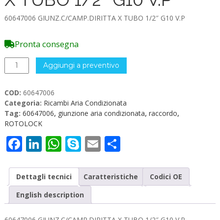
60647006 GIUNZ.C/CAMP.DIRITTA X TUBO 1/2″ G10 V.P
Pronta consegna
60647006
Aggiungi a preventivo
GIUNZ.C/CAMP.DIRITTA
X
COD:
60647006
TUBO
Categoria:
Ricambi Aria Condizionata
1/2"
Tag:
60647006
,
giunzione aria condizionata
,
raccordo
,
G10
ROTOLOCK
V.P
quantità
Facebook
LinkedIn
WhatsApp
Skype
Email
Condividi
Dettagli tecnici
Caratteristiche
Codici OE
English description
60647006 GIUNZ.C/CAMP.DIRITTA X TUBO 1/2″ G10 V.P