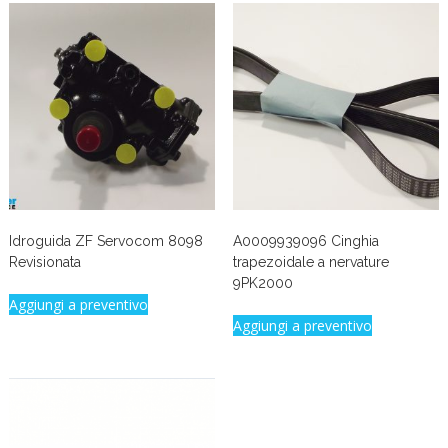
Idroguida ZF Servocom 8098
A0009939096 Cinghia
Revisionata
trapezoidale a nervature
9PK2000
Aggiungi a preventivo
Aggiungi a preventivo