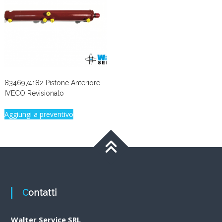
8346974182 Pistone Anteriore
IVECO Revisionato
Aggiungi a preventivo
Contatti
Walter Service SRL