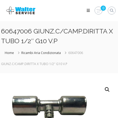
Skip
Walter
to
0
Service
content
Vuoi
proteggere
le
60647006 GIUNZ.C/CAMP.DIRITTA X
parti
vitali
TUBO 1/2″ G10 V.P
del
tuo
veicolo?
Home
Ricambi Aria Condizionata
60647006
Vieni
alla
GIUNZ.C/CAMP.DIRITTA X TUBO 1/2″ G10 V.P
Walter
Service
Srl