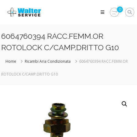
Skip
Walter
to
0
Service
content
Vuoi
proteggere
le
6064760394 RACC.FEMM.OR
parti
vitali
ROTOLOCK C/CAMP.DRITTO G10
del
tuo
veicolo?
Home
Ricambi Aria Condizionata
6064760394 RACC.FEMM.OR
Vieni
alla
ROTOLOCK C/CAMP.DRITTO G10
Walter
Service
Srl