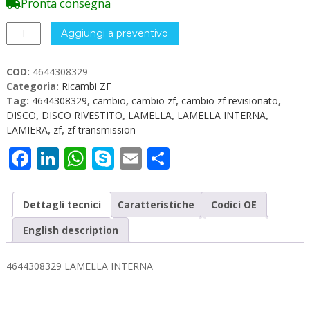
Pronta consegna
4644308329
Aggiungi a preventivo
LAMELLA
INTERNA
COD:
4644308329
quantità
Categoria:
Ricambi ZF
Tag:
4644308329
,
cambio
,
cambio zf
,
cambio zf revisionato
,
DISCO
,
DISCO RIVESTITO
,
LAMELLA
,
LAMELLA INTERNA
,
LAMIERA
,
zf
,
zf transmission
Facebook
LinkedIn
WhatsApp
Skype
Email
Condividi
Dettagli tecnici
Caratteristiche
Codici OE
English description
4644308329 LAMELLA INTERNA