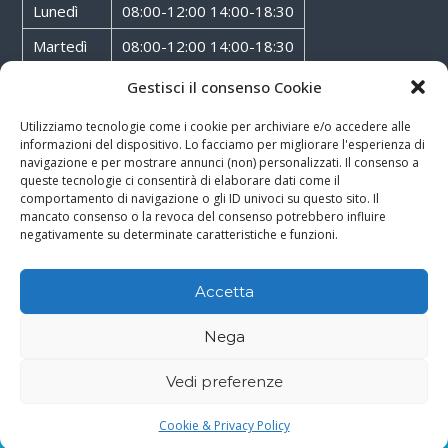
Lunedì
08:00-12:00 14:00-18:30
Martedì
08:00-12:00 14:00-18:30
Mercoledì
08:00-12:00 14:00-18:30
Gestisci il consenso Cookie
Giovedì
08:00-12:00 14:00-18:30
Utilizziamo tecnologie come i cookie per archiviare e/o accedere alle
informazioni del dispositivo. Lo facciamo per migliorare l'esperienza di
Venerdì
08:00-12:00 14:00-18:30
navigazione e per mostrare annunci (non) personalizzati. Il consenso a
queste tecnologie ci consentirà di elaborare dati come il
Sabato
08:00-12:00
comportamento di navigazione o gli ID univoci su questo sito. Il
mancato consenso o la revoca del consenso potrebbero influire
negativamente su determinate caratteristiche e funzioni.
Accetta
Copyright © 2026
Walter Service
-
Cookie & Privacy Policy
-
Powered By
Nega
Rossoxweb
Vedi preferenze
Google
Email
Phone
WhatsApp
Cookie & Privacy Policy