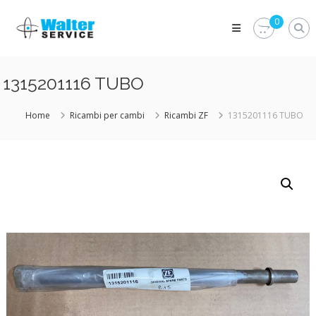
Skip
Walter
to
0
Service
content
Vuoi
proteggere
le
1315201116 TUBO
parti
vitali
del
Home
Ricambi per cambi
Ricambi ZF
1315201116 TUBO
tuo
veicolo?
Vieni
alla
Walter
Service
Srl