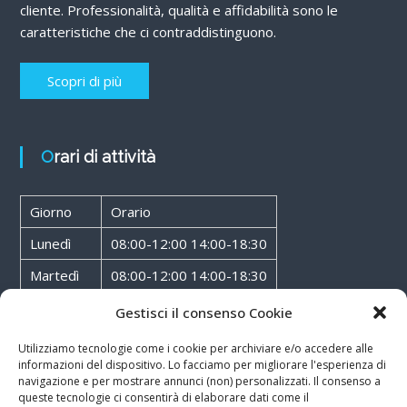
cliente. Professionalità, qualità e affidabilità sono le
caratteristiche che ci contraddistinguono.
Scopri di più
Orari di attività
Giorno
Orario
Lunedì
08:00-12:00 14:00-18:30
Martedì
08:00-12:00 14:00-18:30
Mercoledì
08:00-12:00 14:00-18:30
Gestisci il consenso Cookie
Giovedì
08:00-12:00 14:00-18:30
Utilizziamo tecnologie come i cookie per archiviare e/o accedere alle
informazioni del dispositivo. Lo facciamo per migliorare l'esperienza di
Venerdì
08:00-12:00 14:00-18:30
navigazione e per mostrare annunci (non) personalizzati. Il consenso a
queste tecnologie ci consentirà di elaborare dati come il
Sabato
08:00-12:00