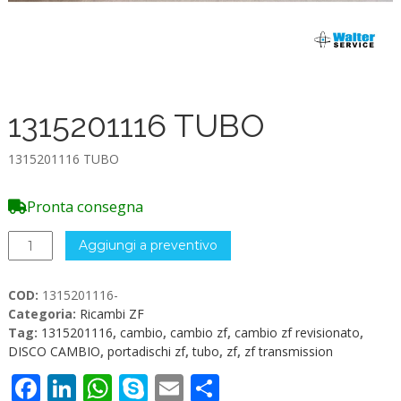
1315201116 TUBO
1315201116 TUBO
Pronta consegna
1315201116
Aggiungi a preventivo
TUBO
quantità
COD:
1315201116-
Categoria:
Ricambi ZF
Tag:
1315201116
,
cambio
,
cambio zf
,
cambio zf revisionato
,
DISCO CAMBIO
,
portadischi zf
,
tubo
,
zf
,
zf transmission
Facebook
LinkedIn
WhatsApp
Skype
Email
Condividi