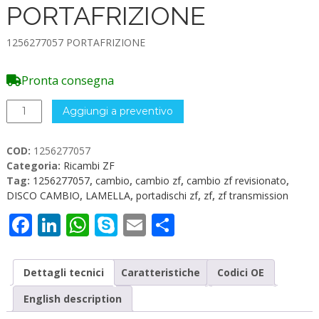
PORTAFRIZIONE
1256277057 PORTAFRIZIONE
Pronta consegna
1256277057
Aggiungi a preventivo
PORTAFRIZIONE
quantità
COD:
1256277057
Categoria:
Ricambi ZF
Tag:
1256277057
,
cambio
,
cambio zf
,
cambio zf revisionato
,
DISCO CAMBIO
,
LAMELLA
,
portadischi zf
,
zf
,
zf transmission
Facebook
LinkedIn
WhatsApp
Skype
Email
Condividi
Dettagli tecnici
Caratteristiche
Codici OE
English description