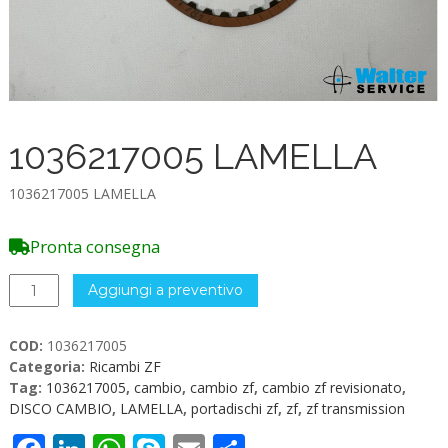
1036217005 LAMELLA
1036217005 LAMELLA
Pronta consegna
1036217005
Aggiungi a preventivo
LAMELLA
quantità
COD:
1036217005
Categoria:
Ricambi ZF
Tag:
1036217005
,
cambio
,
cambio zf
,
cambio zf revisionato
,
DISCO CAMBIO
,
LAMELLA
,
portadischi zf
,
zf
,
zf transmission