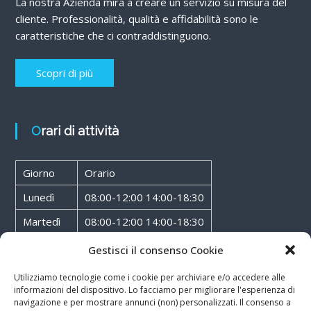
La nostra Azienda mira a creare un servizio su misura del
cliente. Professionalità, qualità e affidabilità sono le
caratteristiche che ci contraddistinguono.
Scopri di più
Orari di attività
Giorno
Orario
Lunedì
08:00-12:00 14:00-18:30
Martedì
08:00-12:00 14:00-18:30
Mercoledì
08:00-12:00 14:00-18:30
Gestisci il consenso Cookie
Giovedì
08:00-12:00 14:00-18:30
Utilizziamo tecnologie come i cookie per archiviare e/o accedere alle
informazioni del dispositivo. Lo facciamo per migliorare l'esperienza di
Venerdì
08:00-12:00 14:00-18:30
navigazione e per mostrare annunci (non) personalizzati. Il consenso a