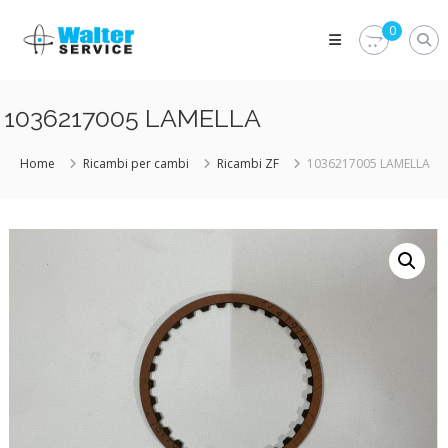
Skip
Walter
to
0
Service
content
Vuoi
proteggere
le
1036217005 LAMELLA
parti
vitali
del
Home
Ricambi per cambi
Ricambi ZF
1036217005 LAMELLA
tuo
veicolo?
Vieni
alla
Walter
Service
Srl