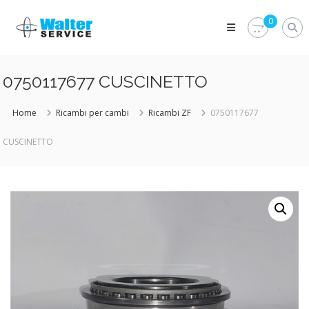
Skip
Walter
to
0
Service
content
Vuoi
proteggere
le
0750117677 CUSCINETTO
parti
vitali
del
Home
Ricambi per cambi
Ricambi ZF
0750117677
tuo
veicolo?
CUSCINETTO
Vieni
alla
Walter
Service
Srl