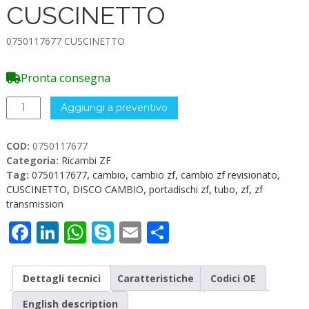
CUSCINETTO
0750117677 CUSCINETTO
Pronta consegna
0750117677
Aggiungi a preventivo
CUSCINETTO
quantità
COD:
0750117677
Categoria:
Ricambi ZF
Tag:
0750117677
,
cambio
,
cambio zf
,
cambio zf revisionato
,
CUSCINETTO
,
DISCO CAMBIO
,
portadischi zf
,
tubo
,
zf
,
zf
transmission
Facebook
LinkedIn
WhatsApp
Skype
Email
Condividi
Dettagli tecnici
Caratteristiche
Codici OE
English description