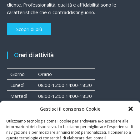
cliente. Professionalità, qualità e affidabilità sono le
caratteristiche che ci contraddistinguono.
Scopri di più
Orari di attività
Giorno
Orario
Lunedì
08:00-12:00 14:00-18:30
Martedì
08:00-12:00 14:00-18:30
Mercoledì
08:00-12:00 14:00-18:30
Gestisci il consenso Cookie
Giovedì
08:00-12:00 14:00-18:30
Utilizziamo tecnologie come i cookie per archiviare e/o accedere alle
informazioni del dispositivo. Lo facciamo per migliorare l'esperienza di
Venerdì
08:00-12:00 14:00-18:30
navigazione e per mostrare annunci (non) personalizzati. Il consenso a
queste tecnologie ci consentirà di elaborare dati come il
Sabato
08:00-12:00