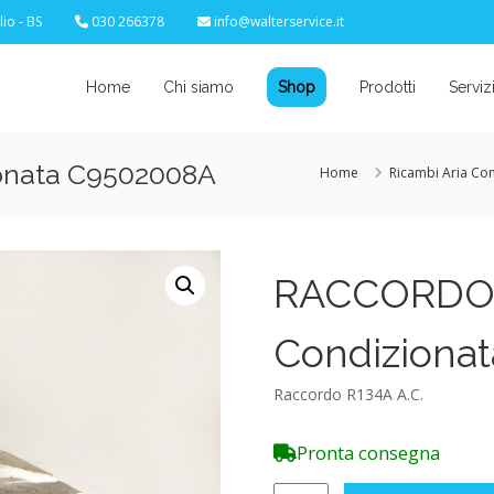
io - BS
030 266378
info@walterservice.it
Home
Chi siamo
Shop
Prodotti
Serviz
onata C9502008A
Home
Ricambi Aria Co
RACCORDO O
Condiziona
Raccordo R134A A.C.
Pronta consegna
RACCORDO