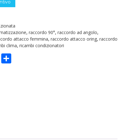
ntivo
izionata
imatizzazione
,
raccordo 90°
,
raccordo ad angolo
,
ccordo attacco femmina
,
raccordo attacco oring
,
raccordo
mbi clima
,
ricambi condizionatori
n
sApp
ype
Email
Condividi