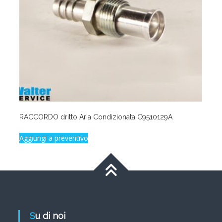
RACCORDO dritto Aria Condizionata C9510129A
Aggiungi a preventivo
Su di noi