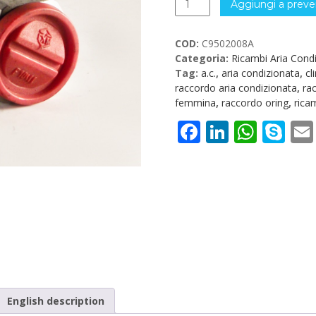
Aggiungi a preve
O-
ring
COD:
C9502008A
Aria
Categoria:
Ricambi Aria Cond
Condizionata
Tag:
a.c.
,
aria condizionata
,
cl
C9502008A
raccordo aria condizionata
,
ra
quantità
femmina
,
raccordo oring
,
rica
Facebook
LinkedI
What
Sk
English description