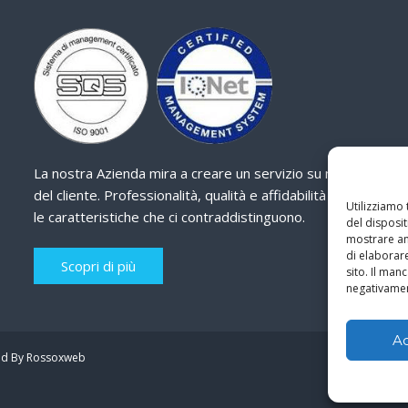
La nostra Azienda mira a creare un servizio su misura
del cliente. Professionalità, qualità e affidabilità sono
Utilizziamo
le caratteristiche che ci contraddistinguono.
del disposit
mostrare ann
di elaborar
Scopri di più
sito. Il ma
negativamen
A
d By Rossoxweb