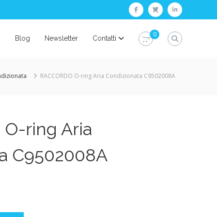
facebook
twitter
linkedin
0
i
Blog
Newsletter
Contatti
ndizionata
RACCORDO O-ring Aria Condizionata C9502008A
-ring Aria
ta C9502008A