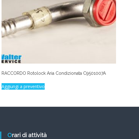
RACCORDO Rotolock Aria Condizionata C9501007A
Aggiungi a preventivo
Orari di attività