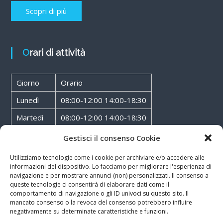
Scopri di più
Orari di attività
Giorno
Orario
Lunedì
08:00-12:00 14:00-18:30
Martedì
08:00-12:00 14:00-18:30
Mercoledì
08:00-12:00 14:00-18:30
Gestisci il consenso Cookie
Giovedì
08:00-12:00 14:00-18:30
Utilizziamo tecnologie come i cookie per archiviare e/o accedere alle
informazioni del dispositivo. Lo facciamo per migliorare l'esperienza di
Venerdì
08:00-12:00 14:00-18:30
navigazione e per mostrare annunci (non) personalizzati. Il consenso a
queste tecnologie ci consentirà di elaborare dati come il
Sabato
08:00-12:00
comportamento di navigazione o gli ID univoci su questo sito. Il
mancato consenso o la revoca del consenso potrebbero influire
negativamente su determinate caratteristiche e funzioni.