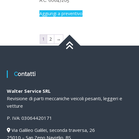
A.C. 60647205
Aggiungi a preventivo
1
2
→
Contatti
Walter Service SRL
Revisione di parti meccaniche veicoli pesanti, leggeri e
vetture
P. IVA: 03064420171
Via Galileo Galilei, seconda traversa, 26
25010 – San Zeno Naviglio. BS