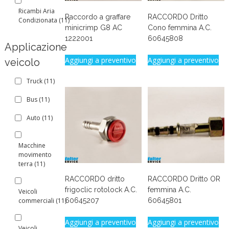
Ricambi Aria
Raccordo a graffare
RACCORDO Dritto
Condizionata
(11)
minicrimp G8 AC
Cono femmina A.C.
1222001
60645808
Applicazione
Aggiungi a preventivo
Aggiungi a preventivo
veicolo
Truck
(11)
Bus
(11)
Auto
(11)
Macchine
movimento
terra
(11)
RACCORDO dritto
RACCORDO Dritto OR
frigoclic rotolock A.C.
femmina A.C.
Veicoli
commerciali
(11)
60645207
60645801
Aggiungi a preventivo
Aggiungi a preventivo
Veicoli