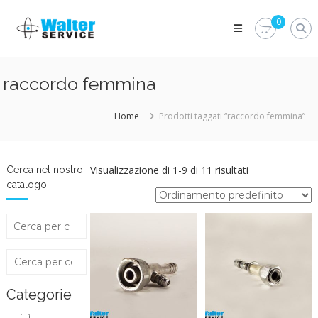
Skip
Walter
to
0
Service
content
Vuoi
proteggere
le
raccordo femmina
parti
vitali
del
Home
Prodotti taggati “raccordo femmina”
tuo
veicolo?
Vieni
alla
Visualizzazione di 1-9 di 11 risultati
Cerca nel nostro
Walter
catalogo
Service
Srl
Categorie