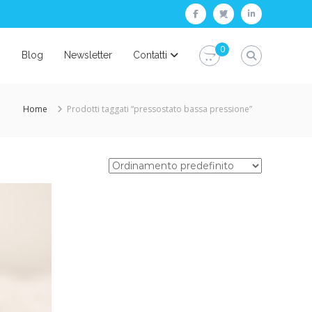
facebook
twitter
linkedin
0
i
Blog
Newsletter
Contatti
Home
Prodotti taggati “pressostato bassa pressione”