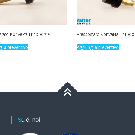
stato Konvekta H11000315
Pressostato Konvekta H1100
gi a preventivo
Aggiungi a preventivo
Su di noi