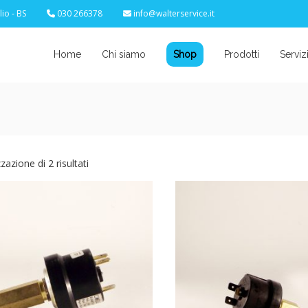
io - BS
030 266378
info@walterservice.it
Home
Chi siamo
Shop
Prodotti
Serviz
zzazione di 2 risultati