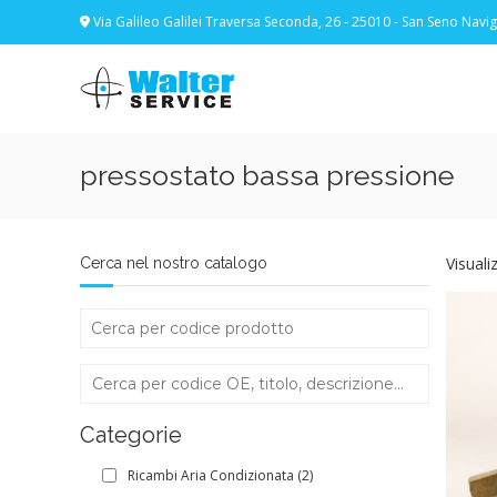
Skip
Via Galileo Galilei Traversa Seconda, 26 - 25010 - San Seno Navigl
to
content
Walter
Service
Vuoi
proteggere
le
pressostato bassa pressione
parti
vitali
del
tuo
Visuali
Cerca nel nostro catalogo
veicolo?
Vieni
alla
Walter
Service
Srl
Categorie
Ricambi Aria Condizionata
(2)