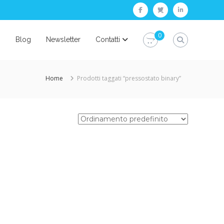
facebook
twitter
linkedin
0
i
Blog
Newsletter
Contatti
Home
Prodotti taggati “pressostato binary”