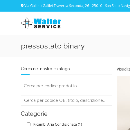
Skip
Via Galileo Galilei Traversa Seconda, 26 - 25010 - San Seno Navigl
to
content
Walter
Service
Vuoi
proteggere
le
pressostato binary
parti
vitali
del
tuo
Visuali
Cerca nel nostro catalogo
veicolo?
Vieni
alla
Walter
Service
Srl
Categorie
Ricambi Aria Condizionata
(1)