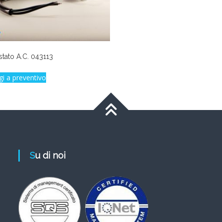
stato A.C. 043113
gi a preventivo
Su di noi