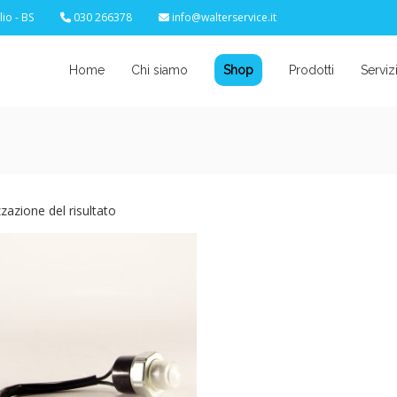
io - BS
030 266378
info@walterservice.it
Home
Chi siamo
Shop
Prodotti
Serviz
zzazione del risultato