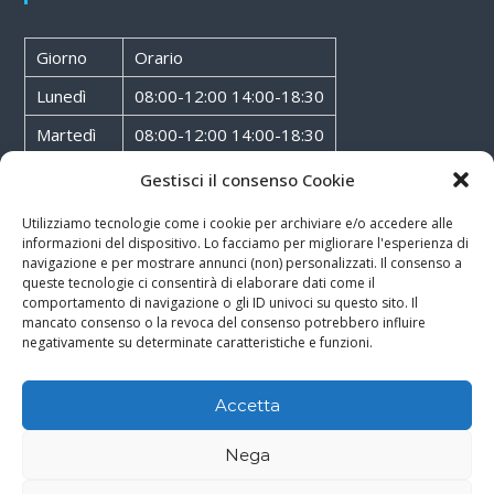
Giorno
Orario
Lunedì
08:00-12:00 14:00-18:30
Martedì
08:00-12:00 14:00-18:30
Mercoledì
08:00-12:00 14:00-18:30
Gestisci il consenso Cookie
Giovedì
08:00-12:00 14:00-18:30
Utilizziamo tecnologie come i cookie per archiviare e/o accedere alle
informazioni del dispositivo. Lo facciamo per migliorare l'esperienza di
Venerdì
08:00-12:00 14:00-18:30
navigazione e per mostrare annunci (non) personalizzati. Il consenso a
queste tecnologie ci consentirà di elaborare dati come il
Sabato
08:00-12:00
comportamento di navigazione o gli ID univoci su questo sito. Il
mancato consenso o la revoca del consenso potrebbero influire
negativamente su determinate caratteristiche e funzioni.
Accetta
Copyright © 2026
Walter Service
-
Cookie & Privacy Policy
-
Powered By
Nega
Rossoxweb