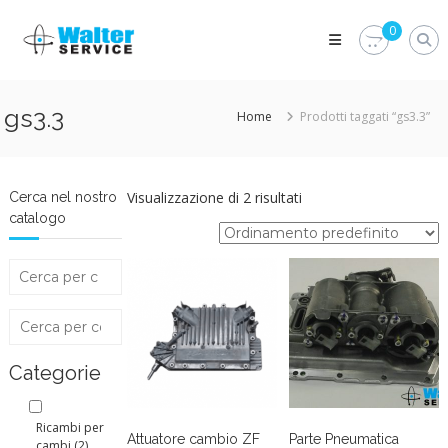
Skip
Walter
to
0
Service
content
Vuoi
proteggere
le
gs3.3
Home
Prodotti taggati “gs3.3”
parti
vitali
del
tuo
veicolo?
Visualizzazione di 2 risultati
Cerca nel nostro
Vieni
catalogo
alla
Walter
Service
Srl
Categorie
Ricambi per
Attuatore cambio ZF
Parte Pneumatica
cambi
(2)