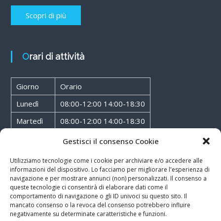
Scopri di più
Orari di attività
Giorno
Orario
Lunedì
08:00-12:00 14:00-18:30
Martedì
08:00-12:00 14:00-18:30
Mercoledì
08:00-12:00 14:00-18:30
Gestisci il consenso Cookie
Giovedì
08:00-12:00 14:00-18:30
Utilizziamo tecnologie come i cookie per archiviare e/o accedere alle
informazioni del dispositivo. Lo facciamo per migliorare l'esperienza di
Venerdì
08:00-12:00 14:00-18:30
navigazione e per mostrare annunci (non) personalizzati. Il consenso a
queste tecnologie ci consentirà di elaborare dati come il
Sabato
08:00-12:00
comportamento di navigazione o gli ID univoci su questo sito. Il
mancato consenso o la revoca del consenso potrebbero influire
negativamente su determinate caratteristiche e funzioni.