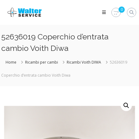
Skip
Walter
to
0
Service
content
Vuoi
proteggere
le
52636019 Coperchio d’entrata
parti
vitali
cambio Voith Diwa
del
tuo
veicolo?
Home
Ricambi per cambi
Ricambi Voith DIWA
52636019
Vieni
alla
Coperchio d’entrata cambio Voith Diwa
Walter
Service
Srl