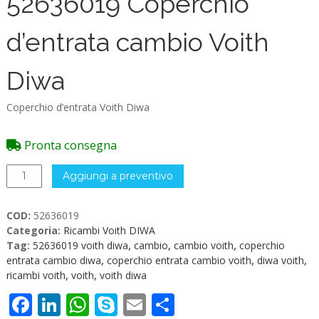
52636019 Coperchio
d’entrata cambio Voith
Diwa
Coperchio d’entrata Voith Diwa
Pronta consegna
52636019
Aggiungi a preventivo
Coperchio
d'entrata
COD:
52636019
cambio
Categoria:
Ricambi Voith DIWA
Voith
Tag:
52636019 voith diwa
,
cambio
,
cambio voith
,
coperchio
Diwa
entrata cambio diwa
,
coperchio entrata cambio voith
,
diwa voith
,
quantità
ricambi voith
,
voith
,
voith diwa
Facebook
LinkedIn
WhatsApp
Skype
Email
Condividi