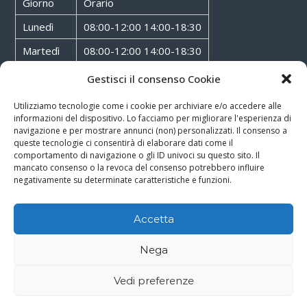
Giorno
Orario
Lunedì
08:00-12:00 14:00-18:30
Martedì
08:00-12:00 14:00-18:30
Mercoledì
08:00-12:00 14:00-18:30
Gestisci il consenso Cookie
Giovedì
08:00-12:00 14:00-18:30
Utilizziamo tecnologie come i cookie per archiviare e/o accedere alle
informazioni del dispositivo. Lo facciamo per migliorare l'esperienza di
Venerdì
08:00-12:00 14:00-18:30
navigazione e per mostrare annunci (non) personalizzati. Il consenso a
queste tecnologie ci consentirà di elaborare dati come il
Sabato
08:00-12:00
comportamento di navigazione o gli ID univoci su questo sito. Il
mancato consenso o la revoca del consenso potrebbero influire
negativamente su determinate caratteristiche e funzioni.
Accetta
Copyright © 2026
Walter Service
-
Cookie & Privacy Policy
-
Powered By
Nega
Rossoxweb
Vedi preferenze