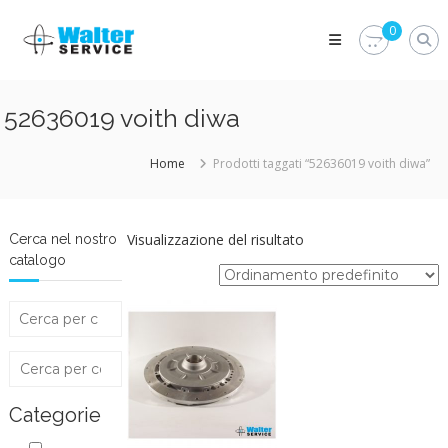
Skip
Walter
to
0
Service
content
Vuoi
proteggere
le
52636019 voith diwa
parti
vitali
del
Home
Prodotti taggati “52636019 voith diwa”
tuo
veicolo?
Vieni
alla
Visualizzazione del risultato
Cerca nel nostro
Walter
catalogo
Service
Srl
Categorie