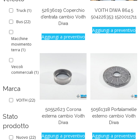
52636019 Coperchio
VOITH DIWA 864.5
Truck
(1)
d’entrata cambio Voith
504226353 1520011711
Bus
(22)
Diwa
Aggiungi a preventivo
Aggiungi a preventivo
Macchine
movimento
terra
(1)
Veicoli
commerciali
(1)
Marca
VOITH
(22)
50552623 Corona
50561318 Portalamelle
Stato
esterna cambio Voith
esterno cambio Voith
Diwa
Diwa
prodotto
Aggiungi a preventivo
Aggiungi a preventivo
Nuovo
(22)