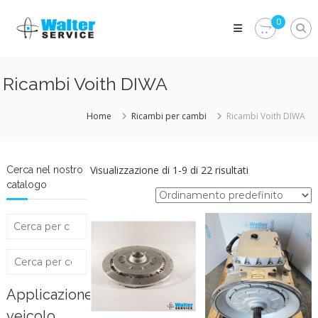
Skip
Walter
to
0
Service
content
Vuoi
proteggere
le
Ricambi Voith DIWA
parti
vitali
del
Home
Ricambi per cambi
Ricambi Voith DIWA
tuo
veicolo?
Vieni
alla
Visualizzazione di 1-9 di 22 risultati
Cerca nel nostro
Walter
catalogo
Service
Srl
Applicazione
veicolo