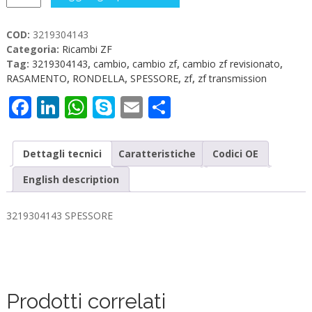
SPESSORE
quantità
COD:
3219304143
Categoria:
Ricambi ZF
Tag:
3219304143
,
cambio
,
cambio zf
,
cambio zf revisionato
,
RASAMENTO
,
RONDELLA
,
SPESSORE
,
zf
,
zf transmission
Facebook
LinkedIn
WhatsApp
Skype
Email
Condividi
Dettagli tecnici
Caratteristiche
Codici OE
English description
3219304143 SPESSORE
Prodotti correlati