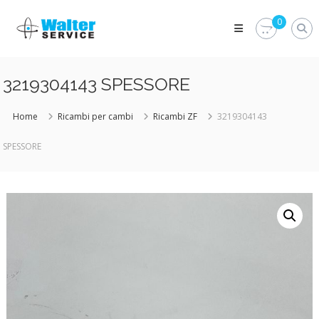
Skip
Walter
to
0
Service
content
Vuoi
proteggere
le
3219304143 SPESSORE
parti
vitali
del
Home
Ricambi per cambi
Ricambi ZF
3219304143
tuo
veicolo?
SPESSORE
Vieni
alla
Walter
Service
Srl