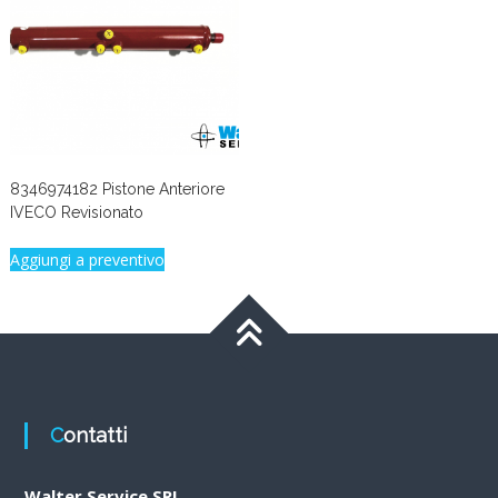
8346974182 Pistone Anteriore
IVECO Revisionato
Aggiungi a preventivo
Contatti
Walter Service SRL