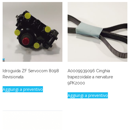
Idroguida ZF Servocom 8098
A0009939096 Cinghia
Revisionata
trapezoidale a nervature
9PK2000
Aggiungi a preventivo
Aggiungi a preventivo