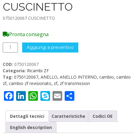
CUSCINETTO
0750120067 CUSCINETTO
Pronta consegna
0750120067
Aggiungi a preventivo
CUSCINETTO
quantità
COD:
0750120067
Categoria:
Ricambi ZF
Tag:
0750120067
,
ANELLO
,
ANELLO INTERNO
,
cambio
,
cambio
zf
,
cambio zf revisionato
,
zf
,
zf transmission
Facebook
LinkedIn
WhatsApp
Skype
Email
Condividi
Dettagli tecnici
Caratteristiche
Codici OE
English description