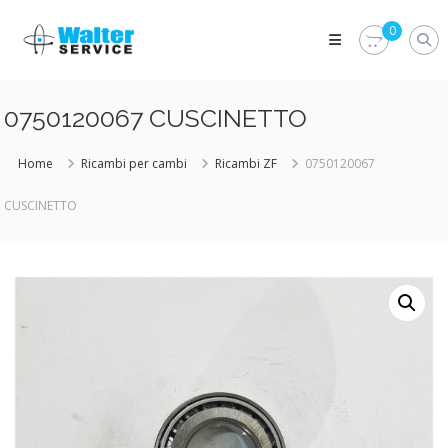
Skip
Walter
to
0
Service
content
Vuoi
proteggere
le
0750120067 CUSCINETTO
parti
vitali
del
Home
Ricambi per cambi
Ricambi ZF
0750120067
tuo
veicolo?
CUSCINETTO
Vieni
alla
Walter
Service
Srl