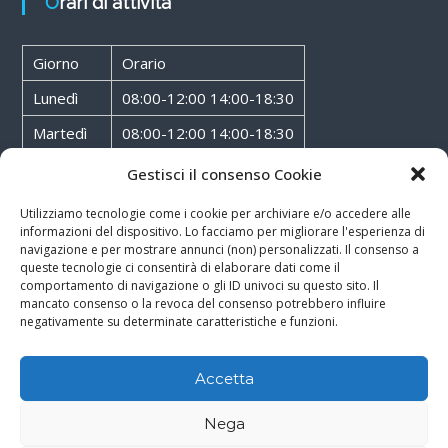
Orari di attività
Giorno
Orario
Lunedì
08:00-12:00 14:00-18:30
Martedì
08:00-12:00 14:00-18:30
Mercoledì
08:00-12:00 14:00-18:30
Gestisci il consenso Cookie
Giovedì
08:00-12:00 14:00-18:30
Utilizziamo tecnologie come i cookie per archiviare e/o accedere alle
informazioni del dispositivo. Lo facciamo per migliorare l'esperienza di
Venerdì
08:00-12:00 14:00-18:30
navigazione e per mostrare annunci (non) personalizzati. Il consenso a
queste tecnologie ci consentirà di elaborare dati come il
Sabato
08:00-12:00
comportamento di navigazione o gli ID univoci su questo sito. Il
mancato consenso o la revoca del consenso potrebbero influire
negativamente su determinate caratteristiche e funzioni.
Accetta
Copyright © 2026
Walter Service
-
Cookie & Privacy Policy
-
Powered By
Nega
Rossoxweb