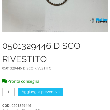
0501329446 DISCO
RIVESTITO
0501329446 DISCO RIVESTITO
Pronta consegna
0501329446
Aggiungi a preventivo
DISCO
RIVESTITO
COD:
0501329446
quantità