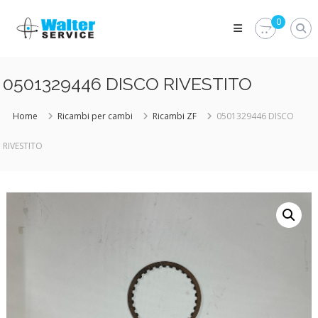
Skip
Walter
to
0
Service
content
Vuoi
proteggere
le
0501329446 DISCO RIVESTITO
parti
vitali
del
Home
Ricambi per cambi
Ricambi ZF
0501329446 DISCO
tuo
veicolo?
RIVESTITO
Vieni
alla
Walter
Service
Srl