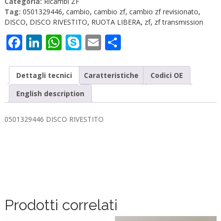
Categoria:
Ricambi ZF
Tag:
0501329446
,
cambio
,
cambio zf
,
cambio zf revisionato
,
DISCO
,
DISCO RIVESTITO
,
RUOTA LIBERA
,
zf
,
zf transmission
Facebook
LinkedIn
WhatsApp
Skype
Email
Condividi
Dettagli tecnici
Caratteristiche
Codici OE
English description
0501329446 DISCO RIVESTITO
Prodotti correlati