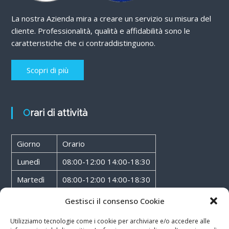
La nostra Azienda mira a creare un servizio su misura del
cliente. Professionalità, qualità e affidabilità sono le
caratteristiche che ci contraddistinguono.
Scopri di più
Orari di attività
Giorno
Orario
Lunedì
08:00-12:00 14:00-18:30
Martedì
08:00-12:00 14:00-18:30
Mercoledì
08:00-12:00 14:00-18:30
Gestisci il consenso Cookie
Giovedì
08:00-12:00 14:00-18:30
Utilizziamo tecnologie come i cookie per archiviare e/o accedere alle