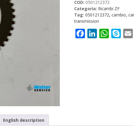
COD:
0501212372
Categoria:
Ricambi ZF
Tag:
0501212372
,
cambio
,
ca
transmission
Facebook
LinkedI
What
Sk
English description