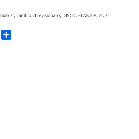
mbio zf
,
cambio zf revisionato
,
DISCO
,
FLANGIA
,
zf
,
zf
n
sApp
ype
Email
Condividi