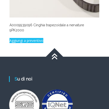
A0009939096 Cinghia trapezoidale a nervature
9PK2000
Aggiungi a preventivo
Su di noi