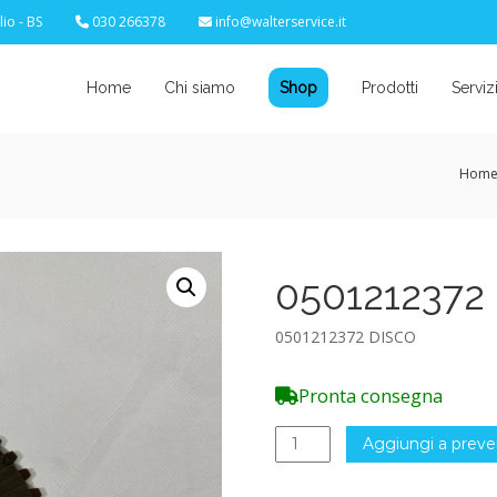
io - BS
030 266378
info@walterservice.it
Home
Chi siamo
Shop
Prodotti
Serviz
Hom
0501212372
0501212372 DISCO
Pronta consegna
0501212372
Aggiungi a preve
DISCO
quantità