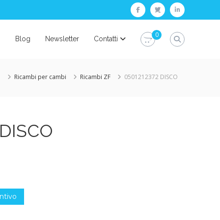
facebook
twitter
linkedin
0
i
Blog
Newsletter
Contatti
e
Ricambi per cambi
Ricambi ZF
0501212372 DISCO
 DISCO
ntivo