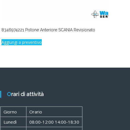
8346974221 Pistone Anteriore SCANIA Revisionato
Aggiungi a preventivo
Orari di attività
Giorno
Orario
Lunedì
08:00-12:00 14:00-18:30